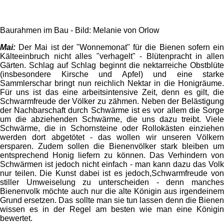
Baurahmen im Bau - Bild: Melanie von Orlow
Mai:
Der Mai ist der "Wonnemonat" für die Bienen sofern ein
Kälteeinbruch nicht alles "verhagelt" - Blütenpracht in allen
Gärten. Schlag auf Schlag beginnt die nektarreiche Obstblüte
(insbesondere Kirsche und Apfel) und eine starke
Sammlerschar bringt nun reichlich Nektar in die Honigräume.
Für uns ist das eine arbeitsintensive Zeit, denn es gilt, die
Schwarmfreude der Völker zu zähmen. Neben der Belästigung
der Nachbarschaft durch Schwärme ist es vor allem die Sorge
um die abziehenden Schwärme, die uns dazu treibt. Viele
Schwärme, die in Schornsteine oder Rollokästen einziehen
werden dort abgetötet - das wollen wir unseren Völkern
ersparen. Zudem sollen die Bienenvölker stark bleiben um
entsprechend Honig liefern zu können. Das Verhindern von
Schwärmen ist jedoch nicht einfach - man kann dazu das Volk
nur teilen. Die Kunst dabei ist es jedoch,Schwarmfreude von
stiller Umweiselung zu unterscheiden - denn manches
Bienenvolk möchte auch nur die alte Königin aus irgendeinem
Grund ersetzen. Das sollte man sie tun lassen denn die Bienen
wissen es in der Regel am besten wie man eine Königin
bewertet.