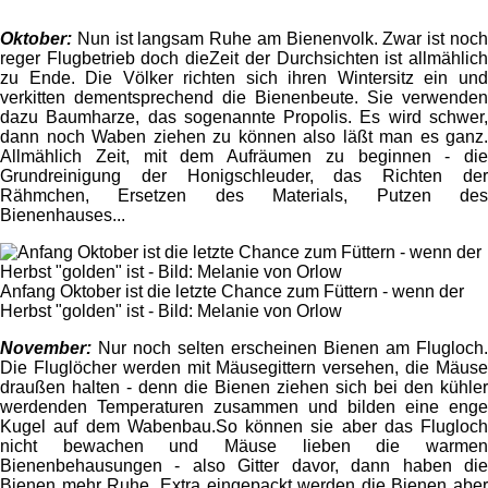
Oktober:
Nun ist langsam Ruhe am Bienenvolk. Zwar ist noc
reger Flugbetrieb doch dieZeit der Durchsichten ist allmählich
zu Ende. Die Völker richten sich ihren Wintersitz ein und
verkitten dementsprechend die Bienenbeute. Sie verwenden
dazu Baumharze, das sogenannte Propolis. Es wird schwer,
dann noch Waben ziehen zu können also läßt man es ganz.
Allmählich Zeit, mit dem Aufräumen zu beginnen - die
Grundreinigung der Honigschleuder, das Richten der
Rähmchen, Ersetzen des Materials, Putzen des
Bienenhauses...
Anfang Oktober ist die letzte Chance zum Füttern - wenn der
Herbst "golden" ist - Bild: Melanie von Orlow
November:
Nur noch selten erscheinen Bienen am Flugloch.
Die Fluglöcher werden mit Mäusegittern versehen, die Mäuse
draußen halten - denn die Bienen ziehen sich bei den kühler
werdenden Temperaturen zusammen und bilden eine enge
Kugel auf dem Wabenbau.So können sie aber das Flugloch
nicht bewachen und Mäuse lieben die warmen
Bienenbehausungen - also Gitter davor, dann haben die
Bienen mehr Ruhe. Extra eingepackt werden die Bienen aber