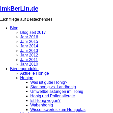
Direkt
imkBerLin.de
zum
Inhalt
...ich fliege auf Bestechendes...
Blog
Blog seit 2017
Main
Jahr 2016
navigation
Jahr 2015
Jahr 2014
Jahr 2013
Jahr 2012
Jahr 2011
Jahr 2010
Bienenprodukte
Aktuelle Honige
Honige
Was ist guter Honig?
Stadthonig vs. Landhonig
Umweltbelastungen im Honig
Honig und Pollenallergie
Ist Honig vegan?
Wabenhonig
Wissenswertes zum Honigglas