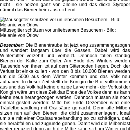
nicht - sie heizen ganz von alleine und das dicke Styropor
dämmt das Bienenheim ausreichend.
Mäusegitter schützen vor unliebsamen Besuchern - Bild:
Melanie von Orlow
Dezember:
Die Bienentraube ist jetzt eng zusammengezogen
und wandert langsam über die Gassen. Dabei wird das
Winterfutter verzehrt und verheizt. Dennoch fallen ständig
Bienen der Kälte zum Opfer. Am Ende des Winters werden
Tausende von ihnen tot auf dem Gitterboden liegen. Doch der
Verlust ist einkalkuliert - von den 8 bis 10.000 Bienen werden
um die 5000 aus dem Winter kommen und das Volk neu
aufbauen. In dieser Zeit stellt die Königin die Brut vollkommen
aus und das Volk hat keine einzige Larve mehr - der Verlust der
Königin wäre um diese Zeit das Ende des Volkes denn es kann
keine neue herangezogen werden. Dennoch müssen sie noch
einmal gestört werden: Mitte bis Ende Dezember wird eine
Träufelbehandlung mit Oxalsäure gemacht. Denn alle Milben
sitzen nun auf den Bienen, die dicht zusammenlagern. Ideal
um sie mit einer Oxalsäurebehandlung so zu schädigen, daß
sie herabfallen und zugrunde gehen. Damit wird die Milbenlast
weiter reduziert denn auch die Milbe kann sich im Winter nicht