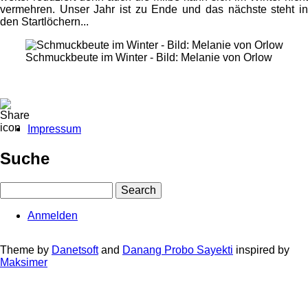
vermehren. Unser Jahr ist zu Ende und das nächste steht in
den Startlöchern...
Schmuckbeute im Winter - Bild: Melanie von Orlow
Impressum
Fußbereichsmenü
Suche
Search
Anmelden
User
account
Theme by
Danetsoft
and
Danang Probo Sayekti
inspired by
Maksimer
menu