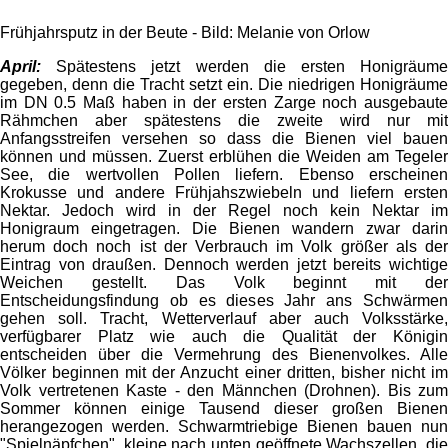
Frühjahrsputz in der Beute - Bild: Melanie von Orlow
April:
Spätestens jetzt werden die ersten Honigräume
gegeben, denn die Tracht setzt ein. Die niedrigen Honigräume
im DN 0.5 Maß haben in der ersten Zarge noch ausgebaute
Rähmchen aber spätestens die zweite wird nur mit
Anfangsstreifen versehen so dass die Bienen viel bauen
können und müssen. Zuerst erblühen die Weiden am Tegeler
See, die wertvollen Pollen liefern. Ebenso erscheinen
Krokusse und andere Frühjahszwiebeln und liefern ersten
Nektar. Jedoch wird in der Regel noch kein Nektar im
Honigraum eingetragen. Die Bienen wandern zwar darin
herum doch noch ist der Verbrauch im Volk größer als der
Eintrag von draußen. Dennoch werden jetzt bereits wichtige
Weichen gestellt. Das Volk beginnt mit der
Entscheidungsfindung ob es dieses Jahr ans Schwärmen
gehen soll. Tracht, Wetterverlauf aber auch Volksstärke,
verfügbarer Platz wie auch die Qualität der Königin
entscheiden über die Vermehrung des Bienenvolkes. Alle
Völker beginnen mit der Anzucht einer dritten, bisher nicht im
Volk vertretenen Kaste - den Männchen (Drohnen). Bis zum
Sommer können einige Tausend dieser großen Bienen
herangezogen werden. Schwarmtriebige Bienen bauen nun
"Spielnäpfchen", kleine nach unten geöffnete Wachszellen, die