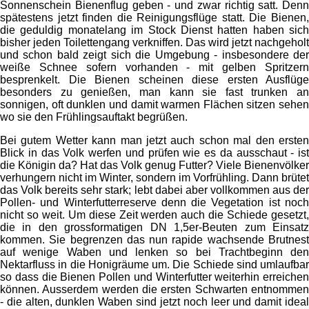
Sonnenschein Bienenflug geben - und zwar richtig satt. Denn
spätestens jetzt finden die Reinigungsflüge statt. Die Bienen,
die geduldig monatelang im Stock Dienst hatten haben sich
bisher jeden Toilettengang verkniffen. Das wird jetzt nachgeholt
und schon bald zeigt sich die Umgebung - insbesondere der
weiße Schnee sofern vorhanden - mit gelben Spritzern
besprenkelt. Die Bienen scheinen diese ersten Ausflüge
besonders zu genießen, man kann sie fast trunken an
sonnigen, oft dunklen und damit warmen Flächen sitzen sehen
wo sie den Frühlingsauftakt begrüßen.
Bei gutem Wetter kann man jetzt auch schon mal den ersten
Blick in das Volk werfen und prüfen wie es da ausschaut - ist
die Königin da? Hat das Volk genug Futter? Viele Bienenvölker
verhungern nicht im Winter, sondern im Vorfrühling. Dann brütet
das Volk bereits sehr stark; lebt dabei aber vollkommen aus der
Pollen- und Winterfutterreserve denn die Vegetation ist noch
nicht so weit. Um diese Zeit werden auch die Schiede gesetzt,
die in den grossformatigen DN 1,5er-Beuten zum Einsatz
kommen. Sie begrenzen das nun rapide wachsende Brutnest
auf wenige Waben und lenken so bei Trachtbeginn den
Nektarfluss in die Honigräume um. Die Schiede sind umlaufbar
so dass die Bienen Pollen und Winterfutter weiterhin erreichen
können. Ausserdem werden die ersten Schwarten entnommen
- die alten, dunklen Waben sind jetzt noch leer und damit ideal