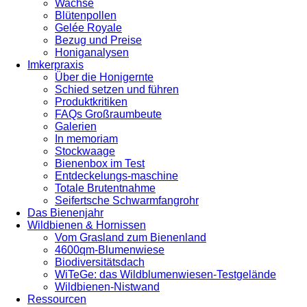
Wachse
Blütenpollen
Gelée Royale
Bezug und Preise
Honiganalysen
Imkerpraxis
Über die Honigernte
Schied setzen und führen
Produktkritiken
FAQs Großraumbeute
Galerien
In memoriam
Stockwaage
Bienenbox im Test
Entdeckelungs-maschine
Totale Brutentnahme
Seifertsche Schwarmfangrohr
Das Bienenjahr
Wildbienen & Hornissen
Vom Grasland zum Bienenland
4600qm-Blumenwiese
Biodiversitätsdach
WiTeGe: das Wildblumenwiesen-Testgelände
Wildbienen-Nistwand
Ressourcen