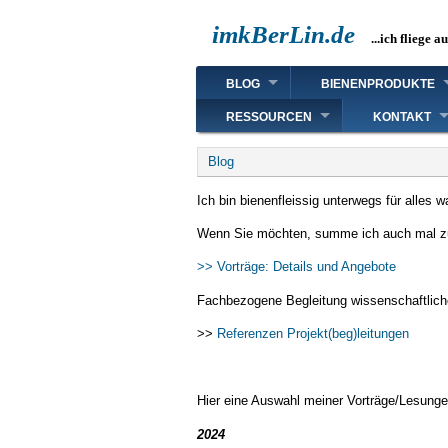
Direkt
imkBerLin.de
zum
...ich fliege a
Inhalt
Main
BLOG
BIENENPRODUKTE
navigation
RESSOURCEN
KONTAKT
Breadcrumb
Blog
Ich bin bienenfleissig unterwegs für alles
Wenn Sie möchten, summe ich auch mal zu
>> Vorträge: Details und Angebote
Fachbezogene Begleitung wissenschaftlicher
>>
Referenzen Projekt(beg)leitungen
Hier eine Auswahl meiner Vorträge/Lesunge
2024