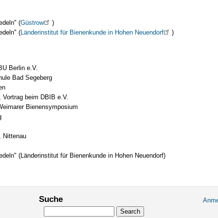
deln" (
Güstrow
)
deln" (
Länderinstitut für Bienenkunde in Hohen Neuendorf
)
U Berlin e.V.
chule Bad Segeberg
en
, Vortrag beim DBIB e.V.
 Weimarer Bienensymposium
g
, Nittenau
eln" (Länderinstitut für Bienenkunde in Hohen Neuendorf)
Suche
Anme
User
Search
accou