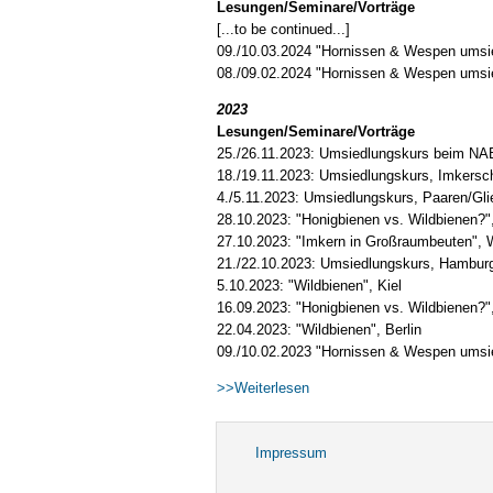
Lesungen/Seminare/Vorträge
[...to be continued...]
09./10.03.2024 "Hornissen & Wespen umsie
08./09.02.2024 "Hornissen & Wespen umsie
2023
Lesungen/Seminare/Vorträge
25./26.11.2023: Umsiedlungskurs beim NAB
18./19.11.2023: Umsiedlungskurs, Imkers
4./5.11.2023: Umsiedlungskurs, Paaren/Gli
28.10.2023: "Honigbienen vs. Wildbienen?"
27.10.2023: "Imkern in Großraumbeuten",
21./22.10.2023: Umsiedlungskurs, Hambur
5.10.2023: "Wildbienen", Kiel
16.09.2023: "Honigbienen vs. Wildbienen?"
22.04.2023: "Wildbienen", Berlin
09./10.02.2023 "Hornissen & Wespen umsied
>>Weiterlesen
Impressum
Fußbereichsmenü