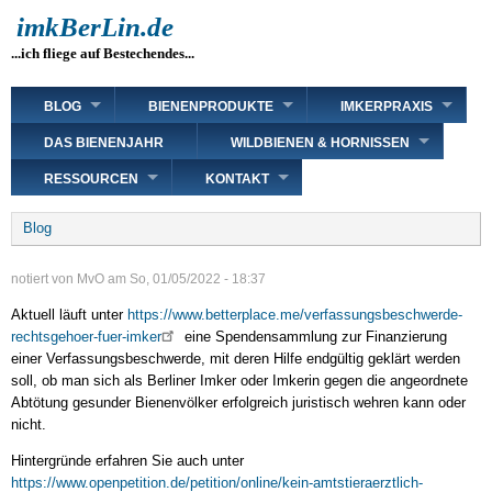
Direkt
imkBerLin.de
zum
...ich fliege auf Bestechendes...
Inhalt
Main
BLOG
BIENENPRODUKTE
IMKERPRAXIS
navigation
DAS BIENENJAHR
WILDBIENEN & HORNISSEN
RESSOURCEN
KONTAKT
Breadcrumb
Blog
notiert von
MvO
am
So, 01/05/2022 - 18:37
Aktuell läuft unter
https://www.betterplace.me/verfassungsbeschwerde-
rechtsgehoer-fuer-imker
eine Spendensammlung zur Finanzierung
einer Verfassungsbeschwerde, mit deren Hilfe endgültig geklärt werden
soll, ob man sich als Berliner Imker oder Imkerin gegen die angeordnete
Abtötung gesunder Bienenvölker erfolgreich juristisch wehren kann oder
nicht.
Hintergründe erfahren Sie auch unter
https://www.openpetition.de/petition/online/kein-amtstieraerztlich-