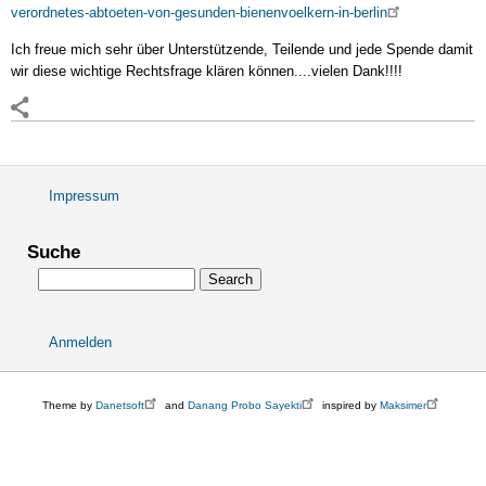
verordnetes-abtoeten-von-gesunden-bienenvoelkern-in-berlin
Ich freue mich sehr über Unterstützende, Teilende und jede Spende damit
wir diese wichtige Rechtsfrage klären können....vielen Dank!!!!
Impressum
Fußbereichsmenü
Suche
Search
Anmelden
User
account
menu
Theme by
Danetsoft
and
Danang Probo Sayekti
inspired by
Maksimer