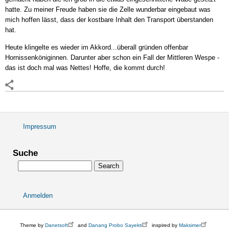
hatte. Zu meiner Freude haben sie die Zelle wunderbar eingebaut was
mich hoffen lässt, dass der kostbare Inhalt den Transport überstanden
hat.
Heute klingelte es wieder im Akkord...überall gründen offenbar
Hornissenköniginnen. Darunter aber schon ein Fall der Mittleren Wespe -
das ist doch mal was Nettes! Hoffe, die kommt durch!
Impressum
Fußbereichsmenü
Suche
Search
Anmelden
User
account
menu
Theme by
Danetsoft
and
Danang Probo Sayekti
inspired by
Maksimer