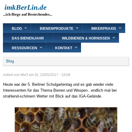
Direkt
imkBerLin.de
zum
...ich fliege auf Bestechendes...
Inhalt
Main
BLOG
BIENENPRODUKTE
IMKERPRAXIS
navigation
DAS BIENENJAHR
WILDBIENEN & HORNISSEN
RESSOURCEN
KONTAKT
Breadcrumb
Blog
notiert von
MvO
am
Di, 23/05/2017 - 18:08
Heute war der 5. Berliner Schulgartentag und es gab wieder viele
Interessenten für das Thema Bienen und Wespen...endlich mal bei
strahlend-schönem Wetter mit Blick auf das IGA-Gelände.