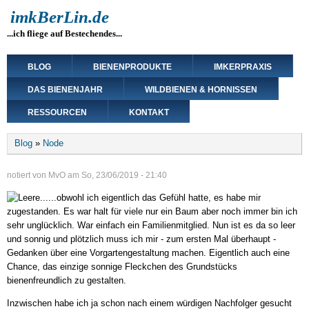
Direkt
imkBerLin.de
zum
...ich fliege auf Bestechendes...
Inhalt
Main
BLOG
BIENENPRODUKTE
IMKERPRAXIS
navigation
DAS BIENENJAHR
WILDBIENEN & HORNISSEN
RESSOURCEN
KONTAKT
Breadcrumb
Blog
Node
notiert von
MvO
am
So, 23/06/2019 - 21:40
...obwohl ich eigentlich das Gefühl hatte, es habe mir
zugestanden. Es war halt für viele nur ein Baum aber noch immer bin ich
sehr unglücklich. War einfach ein Familienmitglied. Nun ist es da so leer
und sonnig und plötzlich muss ich mir - zum ersten Mal überhaupt -
Gedanken über eine Vorgartengestaltung machen. Eigentlich auch eine
Chance, das einzige sonnige Fleckchen des Grundstücks
bienenfreundlich zu gestalten.
Inzwischen habe ich ja schon nach einem würdigen Nachfolger gesucht