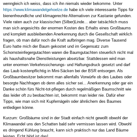
wenngleich ich weiss, dass ich ihn niemals wieder bekomme. Unter
https://www.klimawandelgehoelze.de
habe ich viele interessante Tipps für
bienenfreundliche und klimagerechte Alternativen zur Kastanie gefunden.
Viele raten auch zur klassischen (Silber)Linde... aber tatsächlich muss
man sich angesichts der enormen Kosten des Erhalts eines Großbaums
und komplett ausbleibenden Anerkennung durch die Gesellschaft wirklich
fragen, ob man dafür noch die Kraft aufbringen mag. Diverse Tausend
Euro hatte mich der Baum gekostet und im Gegensatz zum
Schornsteinfegergutachten waren die Baumgutachten steuerlich nicht mal
als haushaltsnahe Dienstleistungen absetzbar. Stattdessen wird man
unter enormen Verkehrssicherungs- und Haftungsdruck gesetzt und darf
das Laub kostenpflichtig in Mini-Säcken bei der BSR entsorgen. Als
Großbaumbesitzer bekommt man allenfalls Vorwürfe ob des Laubes oder
besorgte Nachfragen ob denn alles sicher sei... Anerkennung oder gar ein
Danke schön fürs Nicht-tot-pflegen durch regelmäßigen Baumschnitt wie
das leider oft zu beobachten ist, bekommt man leider nie. Dafür eher
Tipps, wie man sich mit Kupfernägeln oder ähnlichem des Baumes
entledigen könne.
Kurzum: Großbäume sind in der Stadt einfach nicht gewollt obwohl der
Klimawandel uns den Schatten bald sehr vermissen lassen wird. Obwohl
es dringend Kühlung braucht, kann sich praktisch nur das Land Bäume
leisten. Echt blöd ist das!