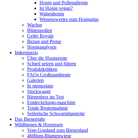
Honig und Pollenallergie
Ist Honig vegan?
Wabenhonig
Wissenswertes zum Honigglas
Wachse
Blütenpollen
Gelée Royale
Bezug und Preise
Honiganalysen
Imkerpraxis
Über die Honigernte
Schied setzen und führen
Produktkritiken
FAQs Großraumbeute
Galerien
In memoriam
Stockwaage
Bienenbox im Test
Entdeckelungs-maschine
Totale Brutentnahme
Seifertsche Schwarmfangrohr
Das Bienenjahr
Wildbienen & Hornissen
Vom Grasland zum Bienenland
4600qm-Blumenwiese