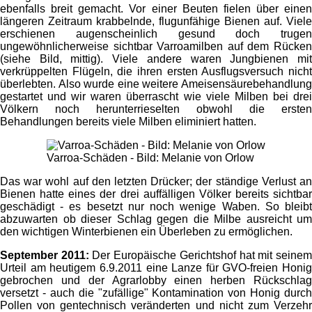
ebenfalls breit gemacht. Vor einer Beuten fielen über einen
längeren Zeitraum krabbelnde, flugunfähige Bienen auf. Viele
erschienen augenscheinlich gesund doch trugen
ungewöhnlicherweise sichtbar Varroamilben auf dem Rücken
(siehe Bild, mittig). Viele andere waren Jungbienen mit
verkrüppelten Flügeln, die ihren ersten Ausflugsversuch nicht
überlebten. Also wurde eine weitere Ameisensäurebehandlung
gestartet und wir waren überrascht wie viele Milben bei drei
Völkern noch herunterrieselten obwohl die ersten
Behandlungen bereits viele Milben eliminiert hatten.
Varroa-Schäden - Bild: Melanie von Orlow
Das war wohl auf den letzten Drücker; der ständige Verlust an
Bienen hatte eines der drei auffälligen Völker bereits sichtbar
geschädigt - es besetzt nur noch wenige Waben. So bleibt
abzuwarten ob dieser Schlag gegen die Milbe ausreicht um
den wichtigen Winterbienen ein Überleben zu ermöglichen.
September 2011:
Der Europäische Gerichtshof hat mit seine
Urteil am heutigem 6.9.2011 eine Lanze für GVO-freien Honig
gebrochen und der Agrarlobby einen herben Rückschlag
versetzt - auch die "zufällige" Kontamination von Honig durch
Pollen von gentechnisch veränderten und nicht zum Verzehr