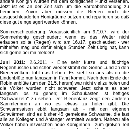
andere Königin wurden mit dem königlichen Punkt versehen.
Jetzt ist es an der Zeit sich um die Varroabehandlung zu
bemühen. Zuvor aber müssen die Bienen noch die
ausgeschleuderten Honigräume putzen und reparieren so daß
diese gut eingelagert werden können.
Sommerschleuderung: Voraussichtlich am 9./10.7. wird der
Sommerhonig geschleudert; wenn es das Wetter nicht
erlauben sollte (Regen) wird am 16./17. geschleudert - wer
mithelfen mag und dafür einige Stunden Zeit übrig hat, kann
sich gerne bei mir melden!
Juni 2011:
2.6.2011 - Eine sehr kurze und flüchtige
Regenhusche und schon wieder strahlt die Sonne...und an den
Bienenvölkern tobt das Leben. Es sieht so aus als ob die
Lindenblüte nun langsam in Fahrt kommt. Nach dem Ende der
Robinienblüte (um den 21.5. herum) war nicht viel zu holen und
die Völker wurden nicht schwerer. Jetzt scheint es aber
langsam los zu gehen; im Schaukasten ist heftiges
"Schwänzeln" zu sehen. Der Bienentanz zeigt den anderen
Sammlerinnen an wo es etwas zu holen gibt. Die
Schwarmsaison ebbt langsam ab - mit den eigenen
Schwärmen sind es bisher 45 gemeldete Schwärme, die fast
alle an Kollegen und Anfänger vermittelt wurden. Nahezu alle
Völker haben inzwischen neue Königinnen - zum großen Teil