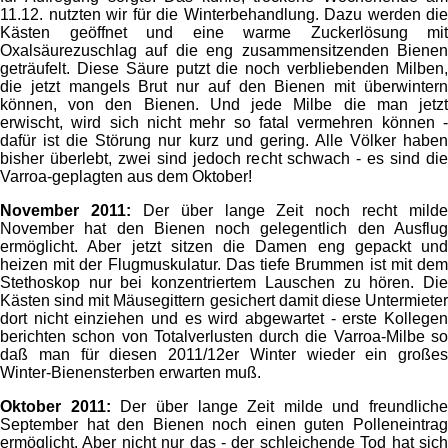
11.12. nutzten wir für die Winterbehandlung. Dazu werden die
Kästen geöffnet und eine warme Zuckerlösung mit
Oxalsäurezuschlag auf die eng zusammensitzenden Bienen
geträufelt. Diese Säure putzt die noch verbliebenden Milben,
die jetzt mangels Brut nur auf den Bienen mit überwintern
können, von den Bienen. Und jede Milbe die man jetzt
erwischt, wird sich nicht mehr so fatal vermehren können -
dafür ist die Störung nur kurz und gering. Alle Völker haben
bisher überlebt, zwei sind jedoch recht schwach - es sind die
Varroa-geplagten aus dem Oktober!
November 2011:
Der über lange Zeit noch recht milde
November hat den Bienen noch gelegentlich den Ausflug
ermöglicht. Aber jetzt sitzen die Damen eng gepackt und
heizen mit der Flugmuskulatur. Das tiefe Brummen ist mit dem
Stethoskop nur bei konzentriertem Lauschen zu hören. Die
Kästen sind mit Mäusegittern gesichert damit diese Untermieter
dort nicht einziehen und es wird abgewartet - erste Kollegen
berichten schon von Totalverlusten durch die Varroa-Milbe so
daß man für diesen 2011/12er Winter wieder ein großes
Winter-Bienensterben erwarten muß.
Oktober 2011:
Der über lange Zeit milde und freundliche
September hat den Bienen noch einen guten Polleneintrag
ermöglicht. Aber nicht nur das - der schleichende Tod hat sich