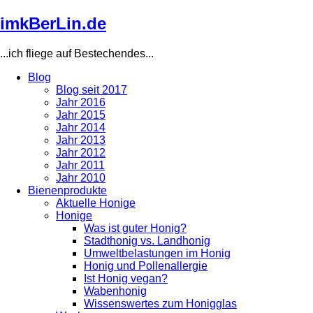
Direkt
imkBerLin.de
zum
Inhalt
...ich fliege auf Bestechendes...
Blog
Blog seit 2017
Main
Jahr 2016
navigation
Jahr 2015
Jahr 2014
Jahr 2013
Jahr 2012
Jahr 2011
Jahr 2010
Bienenprodukte
Aktuelle Honige
Honige
Was ist guter Honig?
Stadthonig vs. Landhonig
Umweltbelastungen im Honig
Honig und Pollenallergie
Ist Honig vegan?
Wabenhonig
Wissenswertes zum Honigglas