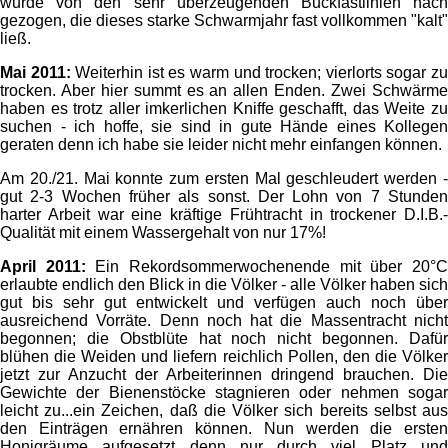
wurde von den sehr überzeugenden Buckfastlinien nach
gezogen, die dieses starke Schwarmjahr fast vollkommen "kalt"
ließ.
Mai 2011:
Weiterhin ist es warm und trocken; vierlorts sogar z
trocken. Aber hier summt es an allen Enden. Zwei Schwärme
haben es trotz aller imkerlichen Kniffe geschafft, das Weite zu
suchen - ich hoffe, sie sind in gute Hände eines Kollegen
geraten denn ich habe sie leider nicht mehr einfangen können.
Am 20./21. Mai konnte zum ersten Mal geschleudert werden -
gut 2-3 Wochen früher als sonst. Der Lohn von 7 Stunden
harter Arbeit war eine kräftige Frühtracht in trockener D.I.B.-
Qualität mit einem Wassergehalt von nur 17%!
April 2011:
Ein Rekordsommerwochenende mit über 20°
erlaubte endlich den Blick in die Völker - alle Völker haben sich
gut bis sehr gut entwickelt und verfügen auch noch über
ausreichend Vorräte. Denn noch hat die Massentracht nicht
begonnen; die Obstblüte hat noch nicht begonnen. Dafür
blühen die Weiden und liefern reichlich Pollen, den die Völker
jetzt zur Anzucht der Arbeiterinnen dringend brauchen. Die
Gewichte der Bienenstöcke stagnieren oder nehmen sogar
leicht zu...ein Zeichen, daß die Völker sich bereits selbst aus
den Einträgen ernähren können. Nun werden die ersten
Honigräume aufgesetzt denn nur durch viel Platz und