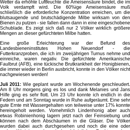
Wetter da erhöhte Luftfeuchte die Ameisensäure bindet, die im
Volk verdampft wird. Die 60%ige Ameisensäure muß
schließlich die erforderliche Konzentration erreichen, um die
blutsaugende und brutschädigende Milbe wirksam von den
Bienen zu putzen - sie fallen dann dann in eine eingeschobene
Schublade. Es zeigt sich daß nur 2 Völker wirklich größere
Mengen an dieser gefürchteten Milbe hatten.
Eine große Erleichterung war der Befund des
Landesbieneninstitutes Hohen Neuendorf - die
Futterkranzproben, die ich im zweijährigen Turnus nehme und
einreiche, waren negativ. Die gefürchtete Amerikanische
Faulbrut (AFB), eine tückische Brutkrankheit der Honigbienen,
die immer wieder in Berlin ausbricht, konnte in den Völker nicht
nachgewiesen werden!
Juli 2011:
Wie geplant wurde am Wochenende geschleudert
Am 8 Uhr morgens ging es los und dank Melanies und Jans
Hilfe ging es sehr flott. Um 23 Uhr konnte ich endlich in die
Federn und am Sonntag wurde in Ruhe aufgeräumt. Eine sehr
gute Ernte mit Wassergehalten von teilweise unter 17% konnte
hereingeholt werden. Vornehmlich Lindenhonig aber auch
etwas Robinienhonig lagern jetzt nach der Feinsiebung und
können nach dem Abschäumen in die Gläser. Die Völker
wurden dabei auch durchgesehen und noch die eine oder