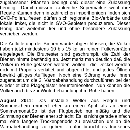
zugelassener Pflanzen bedingt daß dieser eine Zulassung
benötigt. Damit müssen zahlreiche Supermärkte wohl ihre
Regale räumen denn in zahlreichen Importhonigen finden sich
GVO-Pollen...freuen dürfen sich regionale Bio-Verbände und
lokale Imker, die nicht in GVO-Gebieten produzieren. Dieser
Honig darf weiterhin frei und ohne besondere Zulassung
vertrieben werden.
Die Auffütterung der Bienen wurde abgeschlossen, die Völker
haben jetzt mindestens 10 bis 15 kg an reinen Futtervorräten
eingelagert. Die Brutnester sind geschrumpft, die Zahl der
Bienen nimmt beständig ab. Jetzt merkt man deutlich daß die
Völker in Ruhe gelassen werden wollen - die Deckel werden
dick mit Propolis verkittet und abgedichtet und jedes Öffnen
bewirkt giftiges Auffliegen. Noch eine Störung wurde ihnen
zugemutet um die 2. Varroabehandlung durchzuführen bei der
wieder etliche Plagegeister herunterrieselten. Nun können die
Völker auch bis zur Winterbehandlung ihre Ruhe haben.
August 2011:
Das instabile Wetter aus Regen un
Sonnenschein erinnert eher an einen April als an einen
Sommermonat.So ist der Flugbetrieb nur mäßig und die
Stimmung der Bienen eher schlecht. Es ist nicht gerade einfach
mal eine längere Trockenperiode zu erwischen um an die
Varroabehandlung zu gehen - dafür braucht es trockenes