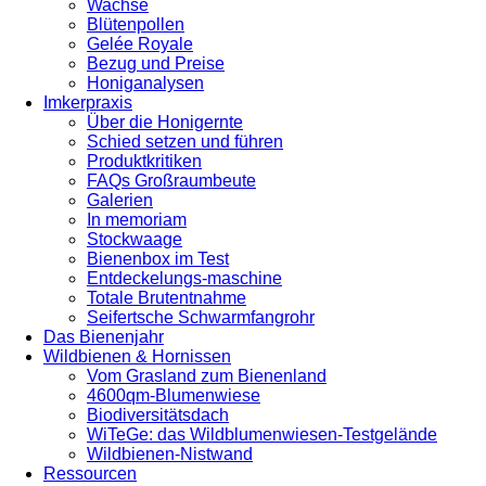
Wachse
Blütenpollen
Gelée Royale
Bezug und Preise
Honiganalysen
Imkerpraxis
Über die Honigernte
Schied setzen und führen
Produktkritiken
FAQs Großraumbeute
Galerien
In memoriam
Stockwaage
Bienenbox im Test
Entdeckelungs-maschine
Totale Brutentnahme
Seifertsche Schwarmfangrohr
Das Bienenjahr
Wildbienen & Hornissen
Vom Grasland zum Bienenland
4600qm-Blumenwiese
Biodiversitätsdach
WiTeGe: das Wildblumenwiesen-Testgelände
Wildbienen-Nistwand
Ressourcen