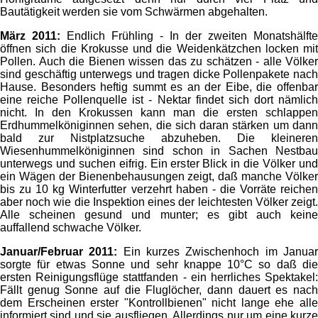
Bautätigkeit werden sie vom Schwärmen abgehalten.
März 2011:
Endlich Frühling - In der zweiten Monatshälfte
öffnen sich die Krokusse und die Weidenkätzchen locken mit
Pollen. Auch die Bienen wissen das zu schätzen - alle Völker
sind geschäftig unterwegs und tragen dicke Pollenpakete nach
Hause. Besonders heftig summt es an der Eibe, die offenbar
eine reiche Pollenquelle ist - Nektar findet sich dort nämlich
nicht. In den Krokussen kann man die ersten schlappen
Erdhummelköniginnen sehen, die sich daran stärken um dann
bald zur Nistplatzsuche abzuheben. Die kleineren
Wiesenhummelköniginnen sind schon in Sachen Nestbau
unterwegs und suchen eifrig. Ein erster Blick in die Völker und
ein Wägen der Bienenbehausungen zeigt, daß manche Völker
bis zu 10 kg Winterfutter verzehrt haben - die Vorräte reichen
aber noch wie die Inspektion eines der leichtesten Völker zeigt.
Alle scheinen gesund und munter; es gibt auch keine
auffallend schwache Völker.
Januar/Februar 2011:
Ein kurzes Zwischenhoch im Janua
sorgte für etwas Sonne und sehr knappe 10°C so daß die
ersten Reinigungsflüge stattfanden - ein herrliches Spektakel:
Fällt genug Sonne auf die Fluglöcher, dann dauert es nach
dem Erscheinen erster "Kontrollbienen" nicht lange ehe alle
informiert sind und sie ausfliegen. Allerdings nur um eine kurze