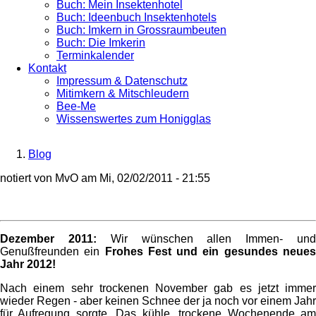
Buch: Mein Insektenhotel
Buch: Ideenbuch Insektenhotels
Buch: Imkern in Grossraumbeuten
Buch: Die Imkerin
Terminkalender
Kontakt
Impressum & Datenschutz
Mitimkern & Mitschleudern
Bee-Me
Wissenswertes zum Honigglas
Blog
Breadcrumb
notiert von
MvO
am
Mi, 02/02/2011 - 21:55
Dezember 2011:
Wir wünschen allen Immen- un
Genußfreunden ein
Frohes Fest und ein gesundes neue
Jahr 2012!
Nach einem sehr trockenen November gab es jetzt immer
wieder Regen - aber keinen Schnee der ja noch vor einem Jahr
für Aufregung sorgte. Das kühle, trockene Wochenende am