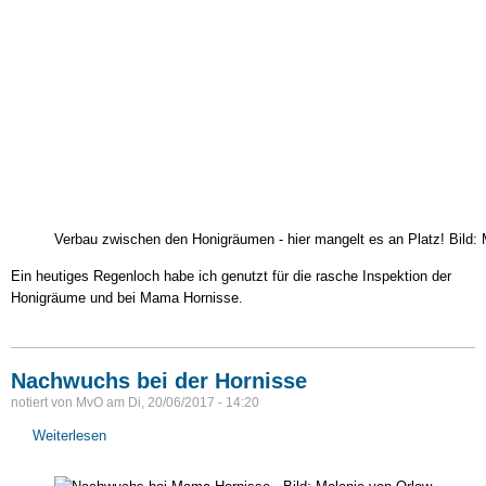
Verbau zwischen den Honigräumen - hier mangelt es an Platz! Bild:
Ein heutiges Regenloch habe ich genutzt für die rasche Inspektion der
Honigräume und bei Mama Hornisse.
Nachwuchs bei der Hornisse
notiert von
MvO
am
Di, 20/06/2017 - 14:20
Weiterlesen
über
Nachwuchs
bei