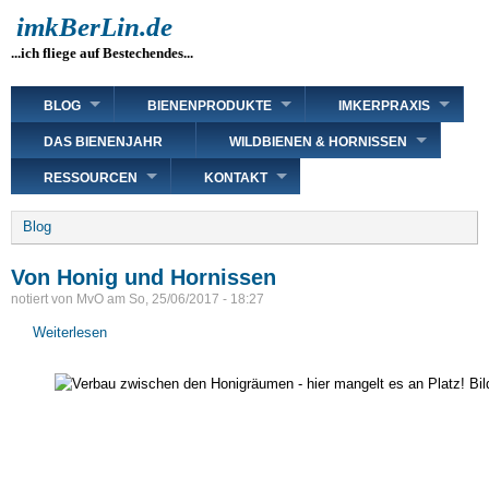
Direkt
imkBerLin.de
zum
...ich fliege auf Bestechendes...
Inhalt
Main
BLOG
BIENENPRODUKTE
IMKERPRAXIS
navigation
DAS BIENENJAHR
WILDBIENEN & HORNISSEN
RESSOURCEN
KONTAKT
Breadcrumb
Blog
Von Honig und Hornissen
notiert von
MvO
am
So, 25/06/2017 - 18:27
Weiterlesen
über
Von
Honig
und
Hornissen