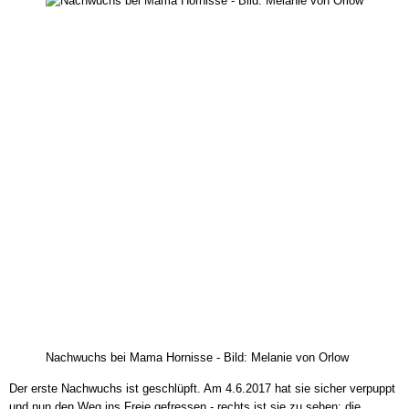
der
Hornisse
Nachwuchs bei Mama Hornisse - Bild: Melanie von Orlow
Der erste Nachwuchs ist geschlüpft. Am 4.6.2017 hat sie sicher verpuppt
und nun den Weg ins Freie gefressen - rechts ist sie zu sehen; die