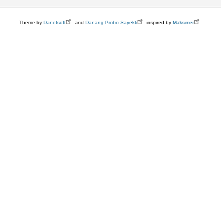
User
account
menu
Theme by
Danetsoft
and
Danang Probo Sayekti
inspired by
Maksimer