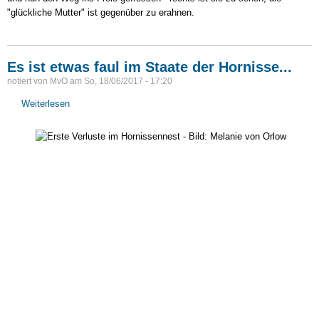
"glückliche Mutter" ist gegenüber zu erahnen.
Es ist etwas faul im Staate der Hornisse...
notiert von
MvO
am
So, 18/06/2017 - 17:20
Weiterlesen
über
Es
ist
etwas
faul
im
Staate
der
Hornisse...