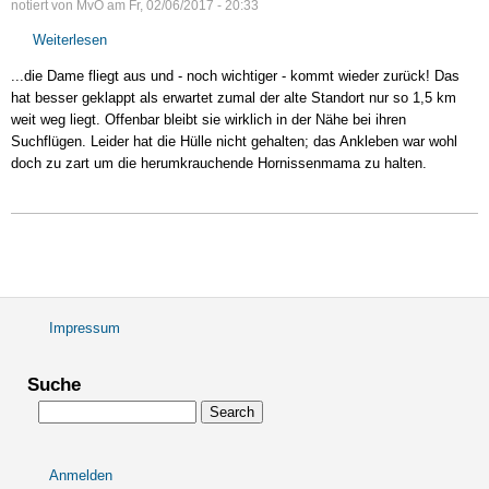
notiert von
MvO
am
Fr, 02/06/2017 - 20:33
Weiterlesen
über
Umsiedlung
...die Dame fliegt aus und - noch wichtiger - kommt wieder zurück! Das
erfolgreich...
hat besser geklappt als erwartet zumal der alte Standort nur so 1,5 km
weit weg liegt. Offenbar bleibt sie wirklich in der Nähe bei ihren
Suchflügen. Leider hat die Hülle nicht gehalten; das Ankleben war wohl
doch zu zart um die herumkrauchende Hornissenmama zu halten.
Impressum
Fußbereichsmenü
Suche
Search
Anmelden