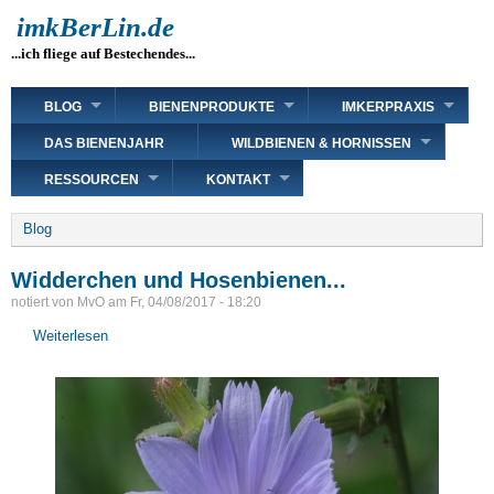
Direkt
imkBerLin.de
zum
...ich fliege auf Bestechendes...
Inhalt
Main
BLOG
BIENENPRODUKTE
IMKERPRAXIS
navigation
DAS BIENENJAHR
WILDBIENEN & HORNISSEN
RESSOURCEN
KONTAKT
Breadcrumb
Blog
Widderchen und Hosenbienen...
notiert von
MvO
am
Fr, 04/08/2017 - 18:20
Weiterlesen
über
Widderchen
und
Hosenbienen...