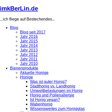
Direkt
imkBerLin.de
zum
Inhalt
...ich fliege auf Bestechendes...
Blog
Blog seit 2017
Main
Jahr 2016
navigation
Jahr 2015
Jahr 2014
Jahr 2013
Jahr 2012
Jahr 2011
Jahr 2010
Bienenprodukte
Aktuelle Honige
Honige
Was ist guter Honig?
Stadthonig vs. Landhonig
Umweltbelastungen im Honig
Honig und Pollenallergie
Ist Honig vegan?
Wabenhonig
Wissenswertes zum Honigglas