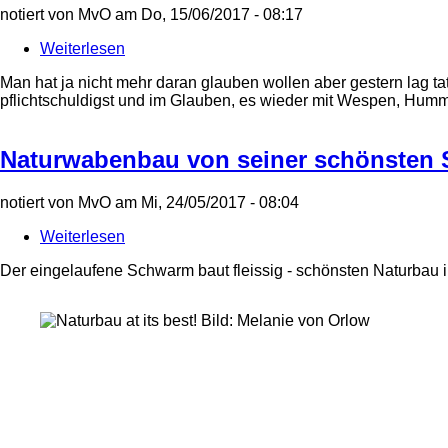
notiert von
MvO
am
Do, 15/06/2017 - 08:17
Weiterlesen
über
Endlich
Man hat ja nicht mehr daran glauben wollen aber gestern lag tat
mal
pflichtschuldigst und im Glauben, es wieder mit Wespen, Hum
wieder
ein
Schwarm!
Naturwabenbau von seiner schönsten 
notiert von
MvO
am
Mi, 24/05/2017 - 08:04
Weiterlesen
über
Naturwabenbau
Der eingelaufene Schwarm baut fleissig - schönsten Naturbau 
von
seiner
schönsten
Seite