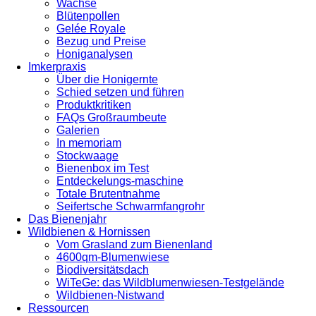
Wachse
Blütenpollen
Gelée Royale
Bezug und Preise
Honiganalysen
Imkerpraxis
Über die Honigernte
Schied setzen und führen
Produktkritiken
FAQs Großraumbeute
Galerien
In memoriam
Stockwaage
Bienenbox im Test
Entdeckelungs-maschine
Totale Brutentnahme
Seifertsche Schwarmfangrohr
Das Bienenjahr
Wildbienen & Hornissen
Vom Grasland zum Bienenland
4600qm-Blumenwiese
Biodiversitätsdach
WiTeGe: das Wildblumenwiesen-Testgelände
Wildbienen-Nistwand
Ressourcen