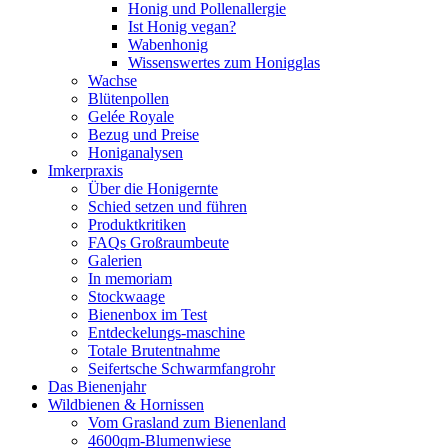
Honig und Pollenallergie
Ist Honig vegan?
Wabenhonig
Wissenswertes zum Honigglas
Wachse
Blütenpollen
Gelée Royale
Bezug und Preise
Honiganalysen
Imkerpraxis
Über die Honigernte
Schied setzen und führen
Produktkritiken
FAQs Großraumbeute
Galerien
In memoriam
Stockwaage
Bienenbox im Test
Entdeckelungs-maschine
Totale Brutentnahme
Seifertsche Schwarmfangrohr
Das Bienenjahr
Wildbienen & Hornissen
Vom Grasland zum Bienenland
4600qm-Blumenwiese