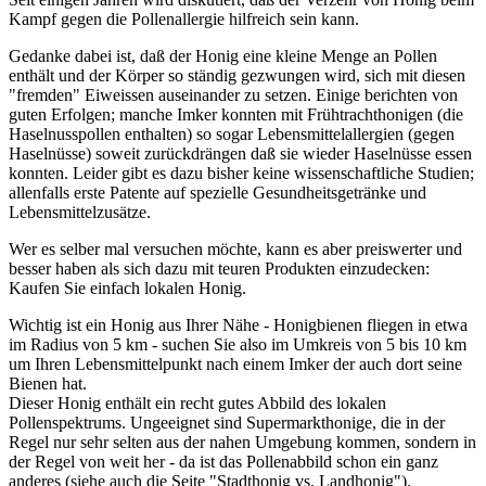
Kampf gegen die Pollenallergie hilfreich sein kann.
Gedanke dabei ist, daß der Honig eine kleine Menge an Pollen
enthält und der Körper so ständig gezwungen wird, sich mit diesen
"fremden" Eiweissen auseinander zu setzen. Einige berichten von
guten Erfolgen; manche Imker konnten mit Frühtrachthonigen (die
Haselnusspollen enthalten) so sogar Lebensmittelallergien (gegen
Haselnüsse) soweit zurückdrängen daß sie wieder Haselnüsse essen
konnten. Leider gibt es dazu bisher keine wissenschaftliche Studien;
allenfalls erste Patente auf spezielle Gesundheitsgetränke und
Lebensmittelzusätze.
Wer es selber mal versuchen möchte, kann es aber preiswerter und
besser haben als sich dazu mit teuren Produkten einzudecken:
Kaufen Sie einfach lokalen Honig.
Wichtig ist ein Honig aus Ihrer Nähe - Honigbienen fliegen in etwa
im Radius von 5 km - suchen Sie also im Umkreis von 5 bis 10 km
um Ihren Lebensmittelpunkt nach einem Imker der auch dort seine
Bienen hat.
Dieser Honig enthält ein recht gutes Abbild des lokalen
Pollenspektrums. Ungeeignet sind Supermarkthonige, die in der
Regel nur sehr selten aus der nahen Umgebung kommen, sondern in
der Regel von weit her - da ist das Pollenabbild schon ein ganz
anderes (siehe auch die Seite "Stadthonig vs. Landhonig").