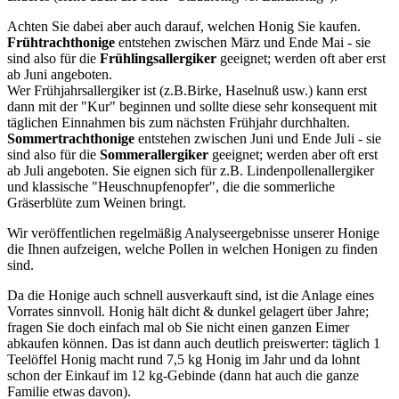
Achten Sie dabei aber auch darauf, welchen Honig Sie kaufen.
Frühtrachthonige
entstehen zwischen März und Ende Mai - sie
sind also für die
Frühlingsallergiker
geeignet; werden oft aber erst
ab Juni angeboten.
Wer Frühjahrsallergiker ist (z.B.Birke, Haselnuß usw.) kann erst
dann mit der "Kur" beginnen und sollte diese sehr konsequent mit
täglichen Einnahmen bis zum nächsten Frühjahr durchhalten.
Sommertrachthonige
entstehen zwischen Juni und Ende Juli - sie
sind also für die
Sommerallergiker
geeignet; werden aber oft erst
ab Juli angeboten. Sie eignen sich für z.B. Lindenpollenallergiker
und klassische "Heuschnupfenopfer", die die sommerliche
Gräserblüte zum Weinen bringt.
Wir veröffentlichen regelmäßig Analyseergebnisse unserer Honige
die Ihnen aufzeigen, welche Pollen in welchen Honigen zu finden
sind.
Da die Honige auch schnell ausverkauft sind, ist die Anlage eines
Vorrates sinnvoll. Honig hält dicht & dunkel gelagert über Jahre;
fragen Sie doch einfach mal ob Sie nicht einen ganzen Eimer
abkaufen können. Das ist dann auch deutlich preiswerter: täglich 1
Teelöffel Honig macht rund 7,5 kg Honig im Jahr und da lohnt
schon der Einkauf im 12 kg-Gebinde (dann hat auch die ganze
Familie etwas davon).