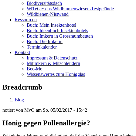
Biodiversitätsdach
WiTeGe: das Wildblumenwiesen-Testgelände
Wildbienen-Nistwand
Ressourcen
Buch: Mein Insektenhotel
Buch: Ideenbuch Insektenhotels
Buch: Imkern in Grossraumbeuten
Buch: Die Imkerin
Terminkalender
Kontakt
Impressum & Datenschutz
Mitimkern & Mitschleudern
Bee-Me
Wissenswertes zum Honigglas
Breadcrumb
Blog
notiert von
MvO
am
So, 05/02/2017 - 15:42
Honig gegen Pollenallergie?
Seit einigen Jahren wird diskutiert, daß der Verzehr von Honig beim