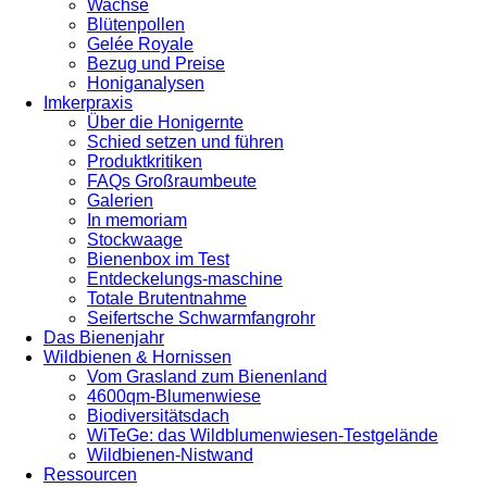
Wachse
Blütenpollen
Gelée Royale
Bezug und Preise
Honiganalysen
Imkerpraxis
Über die Honigernte
Schied setzen und führen
Produktkritiken
FAQs Großraumbeute
Galerien
In memoriam
Stockwaage
Bienenbox im Test
Entdeckelungs-maschine
Totale Brutentnahme
Seifertsche Schwarmfangrohr
Das Bienenjahr
Wildbienen & Hornissen
Vom Grasland zum Bienenland
4600qm-Blumenwiese
Biodiversitätsdach
WiTeGe: das Wildblumenwiesen-Testgelände
Wildbienen-Nistwand
Ressourcen