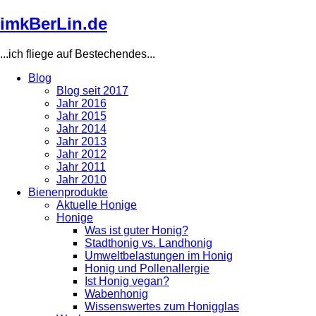
Direkt
imkBerLin.de
zum
Inhalt
...ich fliege auf Bestechendes...
Blog
Blog seit 2017
Main
Jahr 2016
navigation
Jahr 2015
Jahr 2014
Jahr 2013
Jahr 2012
Jahr 2011
Jahr 2010
Bienenprodukte
Aktuelle Honige
Honige
Was ist guter Honig?
Stadthonig vs. Landhonig
Umweltbelastungen im Honig
Honig und Pollenallergie
Ist Honig vegan?
Wabenhonig
Wissenswertes zum Honigglas