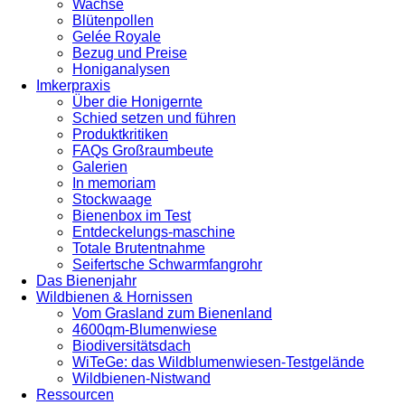
Wachse
Blütenpollen
Gelée Royale
Bezug und Preise
Honiganalysen
Imkerpraxis
Über die Honigernte
Schied setzen und führen
Produktkritiken
FAQs Großraumbeute
Galerien
In memoriam
Stockwaage
Bienenbox im Test
Entdeckelungs-maschine
Totale Brutentnahme
Seifertsche Schwarmfangrohr
Das Bienenjahr
Wildbienen & Hornissen
Vom Grasland zum Bienenland
4600qm-Blumenwiese
Biodiversitätsdach
WiTeGe: das Wildblumenwiesen-Testgelände
Wildbienen-Nistwand
Ressourcen