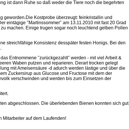
ng ist dann Ruhe so daß weder die Tiere noch die begehrten
ig geworden.Die Kostprobe überzeugt: feinkristallin und
 Der eintägige "Martinssommer" am 13.11.2010 mit fast 20 Grad
" zu machen. Einige trugen sogar noch leuchtend gelben Pollen
eine streichfähige Konsistenz desspäter festen Honigs. Bei den
.
das Entnommene "zurückgezahlt" werden - mit viel Arbeit &
leeren Waben putzen und reparieren. Derart trocken gelegt
dlung mit Ameisensäure -d adurch werden lästige und über die
einem Zuckersirup aus Glucose und Fructose mit dem der
envolk verschwinden und werden bis zum Einsetzen der
ert.
iten abgeschlossen. Die überlebenden Bienen konnten sich gut
en Mitarbeiter auf dem Laufenden!