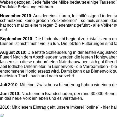
Waben gezogen. Jede fallende Milbe bedeutet einige Tausend 
Produkte Belastung erfahren.
November 2010:
Aus der einst klaren, leichtflüssigen Lindent
schmelzend, keine groben "Zuckerkörner" - so muß er sein; das
hat noch mal zu einem regen Bienentanz geführt - alle Völker 
ein!
September 2010:
Die Lindentracht beginnt zu kristallisieren 
Bienen ist nicht mehr viel zu tun. Die letzten Fütterungen sind
August 2010:
Die letzte Schleuderung in der ersten Augustwo
Futter! Nach dem Abschleudern werden die leeren Honigwaben fü
lassen sich diese unbebrüteten Naturbauwaben sich gut über d
Zeit tödliche Untermieter im Bienenvolk - die Varroamilben - b
entnommene Honig ersetzt wird. Damit kann das Bienenvolk gu
nächsten Tracht nach und nach verzehrt.
Juli 2010:
Mit einer Zwischenschleuderung haben wir einen deli
Juni 2010:
Nach einem Brandschaden, der rund 30.000 Bienen d
in das neue Volk einleben und es verstärken.
2010:
Mit diesem Eintrag geht unsere Imkerei "online" - hier ha