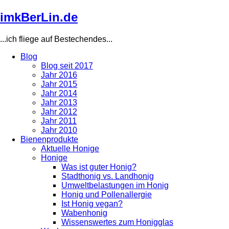
Direkt
imkBerLin.de
zum
Inhalt
...ich fliege auf Bestechendes...
Blog
Blog seit 2017
Main
Jahr 2016
navigation
Jahr 2015
Jahr 2014
Jahr 2013
Jahr 2012
Jahr 2011
Jahr 2010
Bienenprodukte
Aktuelle Honige
Honige
Was ist guter Honig?
Stadthonig vs. Landhonig
Umweltbelastungen im Honig
Honig und Pollenallergie
Ist Honig vegan?
Wabenhonig
Wissenswertes zum Honigglas