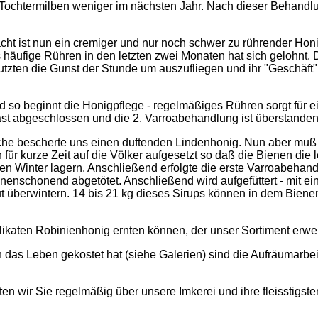
Tochtermilben weniger im nächsten Jahr. Nach dieser Behandlu
racht ist nun ein cremiger und nur noch schwer zu rührender Hon
 häufige Rühren in den letzten zwei Monaten hat sich gelohnt.
nutzten die Gunst der Stunde um auszufliegen und ihr "Geschäft
und so beginnt die Honigpflege - regelmäßiges Rühren sorgt für 
 fast abgeschlossen und die 2. Varroabehandlung ist überstanden
che bescherte uns einen duftenden Lindenhonig. Nun aber muß 
r kurze Zeit auf die Völker aufgesetzt so daß die Bienen die 
en Winter lagern. Anschließend erfolgte die erste Varroabehan
ienenschonend abgetötet. Anschließend wird aufgefüttert - mit 
t überwintern. 14 bis 21 kg dieses Sirups können in dem Bien
katen Robinienhonig ernten können, der unser Sortiment erweit
as Leben gekostet hat (siehe Galerien) sind die Aufräumarbe
lten wir Sie regelmäßig über unsere Imkerei und ihre fleisstigst