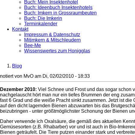
Buch: Mein Insektenhotel
Buch: Ideenbuch Insektenhotels
Buch: Imkern in Grossraumbeuten
Buch: Die Imkerin
Terminkalender
Kontakt
Impressum & Datenschutz
Mitimkern & Mitschleudern
Bee-Me
Wissenswertes zum Honigglas
Blog
Breadcrumb
notiert von
MvO
am
Di, 02/02/2010 - 18:33
Dezember 2010:
Viel Schnee und Frost und das sogar schon vo
nachgelauscht hört man nur ein tiefes Brummen der eng zusam
fast 6 Grad und die weiße Pracht sinkt zusammen. Jetzt ist di
auf den dicht lagernden Bienen abzuwarten bis das Brutgeschä
beizubringen - unter größtmöglichster Schonung der Bienen und
Daher verwende ich Oxalsäure, die gemäß des aktuellen Kenn
Gemüsesorten (z.B. Rhabarber) vor und ist auch in Bio-Imkerei
Bienen geträufelt. Die Tiere putzen einander stark und verbrei