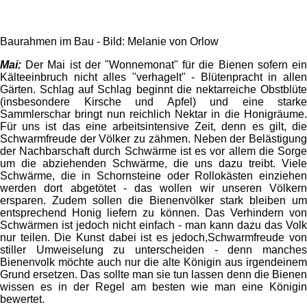
Baurahmen im Bau - Bild: Melanie von Orlow
Mai:
Der Mai ist der "Wonnemonat" für die Bienen sofern ein
Kälteeinbruch nicht alles "verhagelt" - Blütenpracht in allen
Gärten. Schlag auf Schlag beginnt die nektarreiche Obstblüte
(insbesondere Kirsche und Apfel) und eine starke
Sammlerschar bringt nun reichlich Nektar in die Honigräume.
Für uns ist das eine arbeitsintensive Zeit, denn es gilt, die
Schwarmfreude der Völker zu zähmen. Neben der Belästigung
der Nachbarschaft durch Schwärme ist es vor allem die Sorge
um die abziehenden Schwärme, die uns dazu treibt. Viele
Schwärme, die in Schornsteine oder Rollokästen einziehen
werden dort abgetötet - das wollen wir unseren Völkern
ersparen. Zudem sollen die Bienenvölker stark bleiben um
entsprechend Honig liefern zu können. Das Verhindern von
Schwärmen ist jedoch nicht einfach - man kann dazu das Volk
nur teilen. Die Kunst dabei ist es jedoch,Schwarmfreude von
stiller Umweiselung zu unterscheiden - denn manches
Bienenvolk möchte auch nur die alte Königin aus irgendeinem
Grund ersetzen. Das sollte man sie tun lassen denn die Bienen
wissen es in der Regel am besten wie man eine Königin
bewertet.