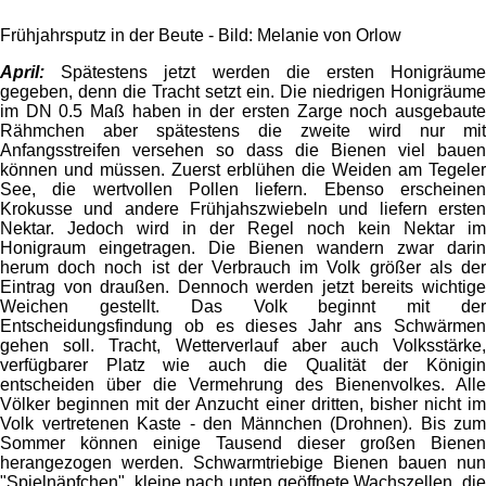
Frühjahrsputz in der Beute - Bild: Melanie von Orlow
April:
Spätestens jetzt werden die ersten Honigräume
gegeben, denn die Tracht setzt ein. Die niedrigen Honigräume
im DN 0.5 Maß haben in der ersten Zarge noch ausgebaute
Rähmchen aber spätestens die zweite wird nur mit
Anfangsstreifen versehen so dass die Bienen viel bauen
können und müssen. Zuerst erblühen die Weiden am Tegeler
See, die wertvollen Pollen liefern. Ebenso erscheinen
Krokusse und andere Frühjahszwiebeln und liefern ersten
Nektar. Jedoch wird in der Regel noch kein Nektar im
Honigraum eingetragen. Die Bienen wandern zwar darin
herum doch noch ist der Verbrauch im Volk größer als der
Eintrag von draußen. Dennoch werden jetzt bereits wichtige
Weichen gestellt. Das Volk beginnt mit der
Entscheidungsfindung ob es dieses Jahr ans Schwärmen
gehen soll. Tracht, Wetterverlauf aber auch Volksstärke,
verfügbarer Platz wie auch die Qualität der Königin
entscheiden über die Vermehrung des Bienenvolkes. Alle
Völker beginnen mit der Anzucht einer dritten, bisher nicht im
Volk vertretenen Kaste - den Männchen (Drohnen). Bis zum
Sommer können einige Tausend dieser großen Bienen
herangezogen werden. Schwarmtriebige Bienen bauen nun
"Spielnäpfchen", kleine nach unten geöffnete Wachszellen, die