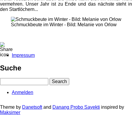
vermehren. Unser Jahr ist zu Ende und das nächste steht in
den Startlöchern...
Schmuckbeute im Winter - Bild: Melanie von Orlow
Impressum
Fußbereichsmenü
Suche
Search
Anmelden
User
account
Theme by
Danetsoft
and
Danang Probo Sayekti
inspired by
Maksimer
menu