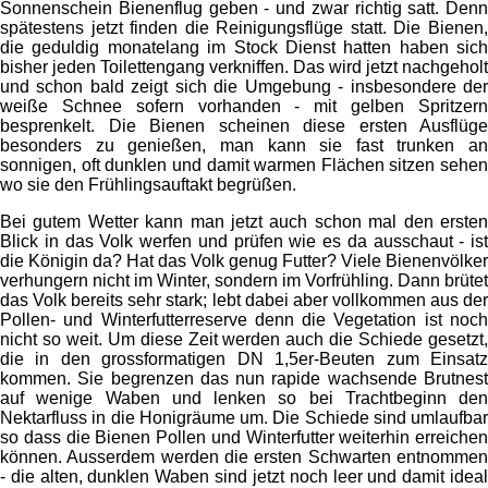
Sonnenschein Bienenflug geben - und zwar richtig satt. Denn
spätestens jetzt finden die Reinigungsflüge statt. Die Bienen,
die geduldig monatelang im Stock Dienst hatten haben sich
bisher jeden Toilettengang verkniffen. Das wird jetzt nachgeholt
und schon bald zeigt sich die Umgebung - insbesondere der
weiße Schnee sofern vorhanden - mit gelben Spritzern
besprenkelt. Die Bienen scheinen diese ersten Ausflüge
besonders zu genießen, man kann sie fast trunken an
sonnigen, oft dunklen und damit warmen Flächen sitzen sehen
wo sie den Frühlingsauftakt begrüßen.
Bei gutem Wetter kann man jetzt auch schon mal den ersten
Blick in das Volk werfen und prüfen wie es da ausschaut - ist
die Königin da? Hat das Volk genug Futter? Viele Bienenvölker
verhungern nicht im Winter, sondern im Vorfrühling. Dann brütet
das Volk bereits sehr stark; lebt dabei aber vollkommen aus der
Pollen- und Winterfutterreserve denn die Vegetation ist noch
nicht so weit. Um diese Zeit werden auch die Schiede gesetzt,
die in den grossformatigen DN 1,5er-Beuten zum Einsatz
kommen. Sie begrenzen das nun rapide wachsende Brutnest
auf wenige Waben und lenken so bei Trachtbeginn den
Nektarfluss in die Honigräume um. Die Schiede sind umlaufbar
so dass die Bienen Pollen und Winterfutter weiterhin erreichen
können. Ausserdem werden die ersten Schwarten entnommen
- die alten, dunklen Waben sind jetzt noch leer und damit ideal