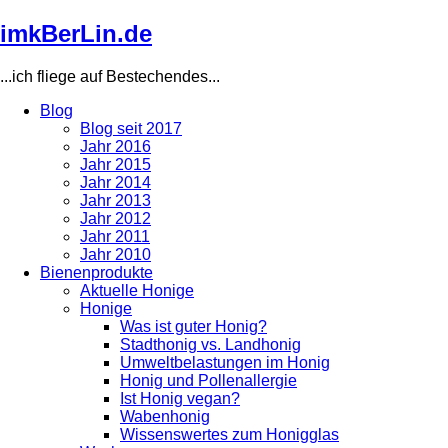
Direkt
imkBerLin.de
zum
Inhalt
...ich fliege auf Bestechendes...
Blog
Blog seit 2017
Main
Jahr 2016
navigation
Jahr 2015
Jahr 2014
Jahr 2013
Jahr 2012
Jahr 2011
Jahr 2010
Bienenprodukte
Aktuelle Honige
Honige
Was ist guter Honig?
Stadthonig vs. Landhonig
Umweltbelastungen im Honig
Honig und Pollenallergie
Ist Honig vegan?
Wabenhonig
Wissenswertes zum Honigglas