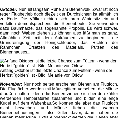
Oktober:
Nun ist langsam Ruhe am Bienenvolk. Zwar ist noc
reger Flugbetrieb doch dieZeit der Durchsichten ist allmählich
zu Ende. Die Völker richten sich ihren Wintersitz ein und
verkitten dementsprechend die Bienenbeute. Sie verwenden
dazu Baumharze, das sogenannte Propolis. Es wird schwer,
dann noch Waben ziehen zu können also läßt man es ganz.
Allmählich Zeit, mit dem Aufräumen zu beginnen - die
Grundreinigung der Honigschleuder, das Richten der
Rähmchen, Ersetzen des Materials, Putzen des
Bienenhauses...
Anfang Oktober ist die letzte Chance zum Füttern - wenn der
Herbst "golden" ist - Bild: Melanie von Orlow
November:
Nur noch selten erscheinen Bienen am Flugloch.
Die Fluglöcher werden mit Mäusegittern versehen, die Mäuse
draußen halten - denn die Bienen ziehen sich bei den kühler
werdenden Temperaturen zusammen und bilden eine enge
Kugel auf dem Wabenbau.So können sie aber das Flugloch
nicht bewachen und Mäuse lieben die warmen
Bienenbehausungen - also Gitter davor, dann haben die
Bienen mehr Ruhe. Extra eingepackt werden die Bienen aber