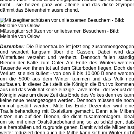
nicht - sie heizen ganz von alleine und das dicke Styropor
dämmt das Bienenheim ausreichend.
Mäusegitter schützen vor unliebsamen Besuchern - Bild:
Melanie von Orlow
Dezember:
Die Bienentraube ist jetzt eng zusammengezogen
und wandert langsam über die Gassen. Dabei wird das
Winterfutter verzehrt und verheizt. Dennoch fallen ständig
Bienen der Kälte zum Opfer. Am Ende des Winters werden
Tausende von ihnen tot auf dem Gitterboden liegen. Doch der
Verlust ist einkalkuliert - von den 8 bis 10.000 Bienen werden
um die 5000 aus dem Winter kommen und das Volk neu
aufbauen. In dieser Zeit stellt die Königin die Brut vollkommen
aus und das Volk hat keine einzige Larve mehr - der Verlust der
Königin wäre um diese Zeit das Ende des Volkes denn es kann
keine neue herangezogen werden. Dennoch müssen sie noch
einmal gestört werden: Mitte bis Ende Dezember wird eine
Träufelbehandlung mit Oxalsäure gemacht. Denn alle Milben
sitzen nun auf den Bienen, die dicht zusammenlagern. Ideal
um sie mit einer Oxalsäurebehandlung so zu schädigen, daß
sie herabfallen und zugrunde gehen. Damit wird die Milbenlast
weiter reduziert denn auch die Milbe kann sich im Winter nicht