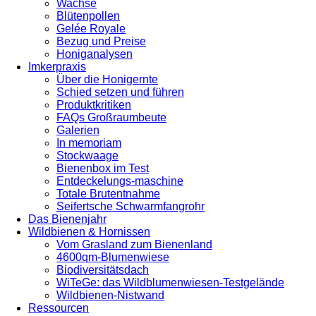
Wachse
Blütenpollen
Gelée Royale
Bezug und Preise
Honiganalysen
Imkerpraxis
Über die Honigernte
Schied setzen und führen
Produktkritiken
FAQs Großraumbeute
Galerien
In memoriam
Stockwaage
Bienenbox im Test
Entdeckelungs-maschine
Totale Brutentnahme
Seifertsche Schwarmfangrohr
Das Bienenjahr
Wildbienen & Hornissen
Vom Grasland zum Bienenland
4600qm-Blumenwiese
Biodiversitätsdach
WiTeGe: das Wildblumenwiesen-Testgelände
Wildbienen-Nistwand
Ressourcen