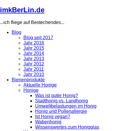
Direkt
imkBerLin.de
zum
Inhalt
...ich fliege auf Bestechendes...
Blog
Blog seit 2017
Main
Jahr 2016
navigation
Jahr 2015
Jahr 2014
Jahr 2013
Jahr 2012
Jahr 2011
Jahr 2010
Bienenprodukte
Aktuelle Honige
Honige
Was ist guter Honig?
Stadthonig vs. Landhonig
Umweltbelastungen im Honig
Honig und Pollenallergie
Ist Honig vegan?
Wabenhonig
Wissenswertes zum Honigglas