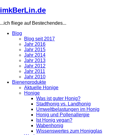
Direkt
imkBerLin.de
zum
Inhalt
...ich fliege auf Bestechendes...
Blog
Blog seit 2017
Main
Jahr 2016
navigation
Jahr 2015
Jahr 2014
Jahr 2013
Jahr 2012
Jahr 2011
Jahr 2010
Bienenprodukte
Aktuelle Honige
Honige
Was ist guter Honig?
Stadthonig vs. Landhonig
Umweltbelastungen im Honig
Honig und Pollenallergie
Ist Honig vegan?
Wabenhonig
Wissenswertes zum Honigglas