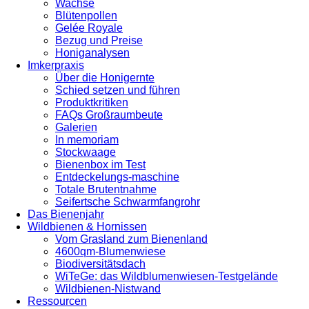
Wachse
Blütenpollen
Gelée Royale
Bezug und Preise
Honiganalysen
Imkerpraxis
Über die Honigernte
Schied setzen und führen
Produktkritiken
FAQs Großraumbeute
Galerien
In memoriam
Stockwaage
Bienenbox im Test
Entdeckelungs-maschine
Totale Brutentnahme
Seifertsche Schwarmfangrohr
Das Bienenjahr
Wildbienen & Hornissen
Vom Grasland zum Bienenland
4600qm-Blumenwiese
Biodiversitätsdach
WiTeGe: das Wildblumenwiesen-Testgelände
Wildbienen-Nistwand
Ressourcen