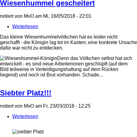
Wiesenhummel gescheitert
notiert von
MvO
am
Mi, 16/05/2018 - 22:01
Weiterlesen
über
Flockenblumen
Das kleine Wiesenhummelvölkchen hat es leider nicht
blühen
geschafft - die Königin lag tot im Kasten; eine konkrete Ursache
aber
dafür war nicht zu entdecken.
Wiesenhummel
gescheitert
Denn das Völkchen selbst hat sich
entwickelt - es sind neue Arbeiterinnen geschlüpft (auf dem
Bild teilweise in Verteidigungshaltung auf dem Rücken
liegend) und noch ist Brut vorhanden. Schade...
Siebter Platz!!!
notiert von
MvO
am
Fr, 23/03/2018 - 12:25
Weiterlesen
über
Siebter
Platz!!!