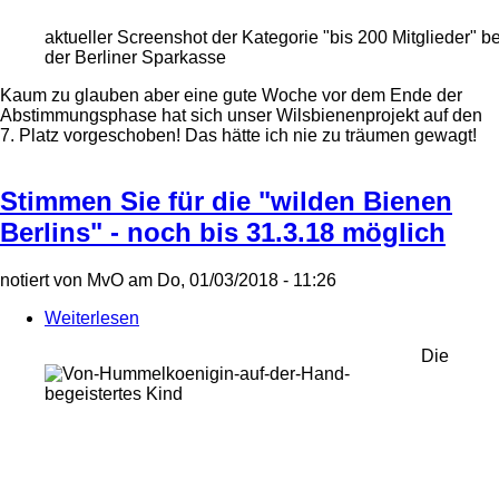
aktueller Screenshot der Kategorie "bis 200 Mitglieder" b
der Berliner Sparkasse
Kaum zu glauben aber eine gute Woche vor dem Ende der
Abstimmungsphase hat sich unser Wilsbienenprojekt auf den
7. Platz vorgeschoben! Das hätte ich nie zu träumen gewagt!
Stimmen Sie für die "wilden Bienen
Berlins" - noch bis 31.3.18 möglich
notiert von
MvO
am
Do, 01/03/2018 - 11:26
Weiterlesen
über
Stimmen
Die
Sie
für
die
"wilden
Bienen
Berlins"
-
noch