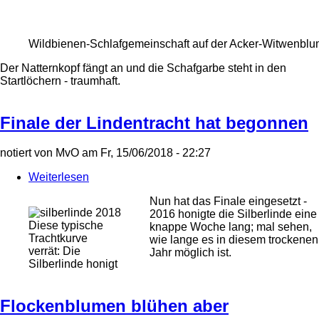
Wildbienen-Schlafgemeinschaft auf der Acker-Witwenbl
Der Natternkopf fängt an und die Schafgarbe steht in den
Startlöchern - traumhaft.
Finale der Lindentracht hat begonnen
notiert von
MvO
am
Fr, 15/06/2018 - 22:27
Weiterlesen
über
Finale
Nun hat das Finale eingesetzt -
der
2016 honigte die Silberlinde eine
Lindentracht
Diese typische
knappe Woche lang; mal sehen,
hat
Trachtkurve
wie lange es in diesem trockenen
begonnen
verrät: Die
Jahr möglich ist.
Silberlinde honigt
Flockenblumen blühen aber