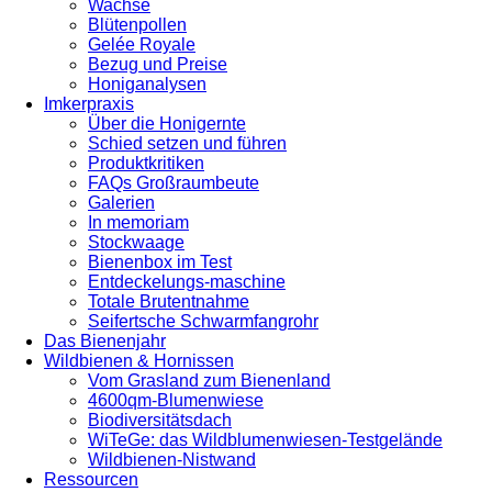
Wachse
Blütenpollen
Gelée Royale
Bezug und Preise
Honiganalysen
Imkerpraxis
Über die Honigernte
Schied setzen und führen
Produktkritiken
FAQs Großraumbeute
Galerien
In memoriam
Stockwaage
Bienenbox im Test
Entdeckelungs-maschine
Totale Brutentnahme
Seifertsche Schwarmfangrohr
Das Bienenjahr
Wildbienen & Hornissen
Vom Grasland zum Bienenland
4600qm-Blumenwiese
Biodiversitätsdach
WiTeGe: das Wildblumenwiesen-Testgelände
Wildbienen-Nistwand
Ressourcen