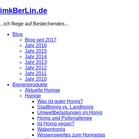
Direkt
imkBerLin.de
zum
Inhalt
...ich fliege auf Bestechendes...
Blog
Blog seit 2017
Main
Jahr 2016
navigation
Jahr 2015
Jahr 2014
Jahr 2013
Jahr 2012
Jahr 2011
Jahr 2010
Bienenprodukte
Aktuelle Honige
Honige
Was ist guter Honig?
Stadthonig vs. Landhonig
Umweltbelastungen im Honig
Honig und Pollenallergie
Ist Honig vegan?
Wabenhonig
Wissenswertes zum Honigglas