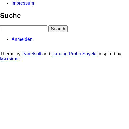
Impressum
Fußbereichsmenü
Suche
Search
Anmelden
User
account
Theme by
Danetsoft
and
Danang Probo Sayekti
inspired by
Maksimer
menu