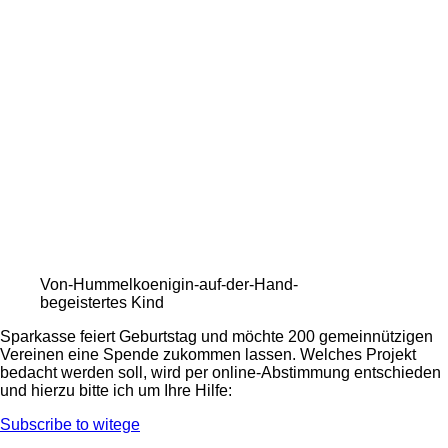
bis
31.3.18
möglich
Von-Hummelkoenigin-auf-der-Hand-
begeistertes Kind
Sparkasse feiert Geburtstag und möchte 200 gemeinnützigen
Vereinen eine Spende zukommen lassen. Welches Projekt
bedacht werden soll, wird per online-Abstimmung entschieden
und hierzu bitte ich um Ihre Hilfe:
Subscribe to witege