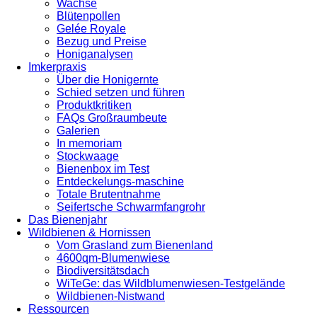
Wachse
Blütenpollen
Gelée Royale
Bezug und Preise
Honiganalysen
Imkerpraxis
Über die Honigernte
Schied setzen und führen
Produktkritiken
FAQs Großraumbeute
Galerien
In memoriam
Stockwaage
Bienenbox im Test
Entdeckelungs-maschine
Totale Brutentnahme
Seifertsche Schwarmfangrohr
Das Bienenjahr
Wildbienen & Hornissen
Vom Grasland zum Bienenland
4600qm-Blumenwiese
Biodiversitätsdach
WiTeGe: das Wildblumenwiesen-Testgelände
Wildbienen-Nistwand
Ressourcen