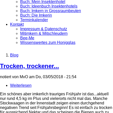
Buch: Mein Insektenhotel
Buch: Ideenbuch Insektenhotels
Buch: Imkern in Grossraumbeuten
Buch: Die Imkerin
Terminkalender
Kontakt
Impressum & Datenschutz
Mitimkern & Mitschleudern
Bee-Me
Wissenswertes zum Honigglas
Blog
Breadcrumb
Trocken, trockener...
notiert von
MvO
am
Do, 03/05/2018 - 21:54
Weiterlesen
über
Trocken,
Ein schönes aber imkerlich trauriges Frühjahr ist das...aktuell
trockener...
nur rund 4,5 kg im Plus und vielerorts nicht mal das. Manche
Stockwaagen in der Innenstadt zeigen einen durchgehend
negativen Trend seit Frühjahrsbeginn! Es ist einfach zu trocken
für ausreichend Nektar und das scheinen die Bienen auch zu