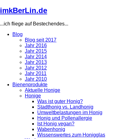
Direkt
imkBerLin.de
zum
Inhalt
...ich fliege auf Bestechendes...
Blog
Blog seit 2017
Main
Jahr 2016
navigation
Jahr 2015
Jahr 2014
Jahr 2013
Jahr 2012
Jahr 2011
Jahr 2010
Bienenprodukte
Aktuelle Honige
Honige
Was ist guter Honig?
Stadthonig vs. Landhonig
Umweltbelastungen im Honig
Honig und Pollenallergie
Ist Honig vegan?
Wabenhonig
Wissenswertes zum Honigglas