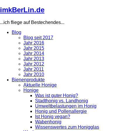
Direkt
imkBerLin.de
zum
Inhalt
...ich fliege auf Bestechendes...
Blog
Blog seit 2017
Main
Jahr 2016
navigation
Jahr 2015
Jahr 2014
Jahr 2013
Jahr 2012
Jahr 2011
Jahr 2010
Bienenprodukte
Aktuelle Honige
Honige
Was ist guter Honig?
Stadthonig vs. Landhonig
Umweltbelastungen im Honig
Honig und Pollenallergie
Ist Honig vegan?
Wabenhonig
Wissenswertes zum Honigglas