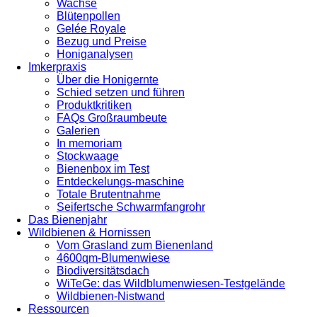
Wachse
Blütenpollen
Gelée Royale
Bezug und Preise
Honiganalysen
Imkerpraxis
Über die Honigernte
Schied setzen und führen
Produktkritiken
FAQs Großraumbeute
Galerien
In memoriam
Stockwaage
Bienenbox im Test
Entdeckelungs-maschine
Totale Brutentnahme
Seifertsche Schwarmfangrohr
Das Bienenjahr
Wildbienen & Hornissen
Vom Grasland zum Bienenland
4600qm-Blumenwiese
Biodiversitätsdach
WiTeGe: das Wildblumenwiesen-Testgelände
Wildbienen-Nistwand
Ressourcen