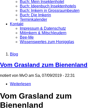
Buch: Mein Insektenhotel
Buch: Ideenbuch Insektenhotels
Buch: Imkern in Grossraumbeuten
Buch: Die Imkerin
Terminkalender
Kontakt
Impressum & Datenschutz
Mitimkern & Mitschleudern
Bee-Me
Wissenswertes zum Honigglas
Blog
Breadcrumb
Vom Grasland zum Bienenland
notiert von
MvO
am
Sa, 07/09/2019 - 22:31
Weiterlesen
über
Vom
Grasland
Vom Grasland zum
zum
Bienenland
Bienenland