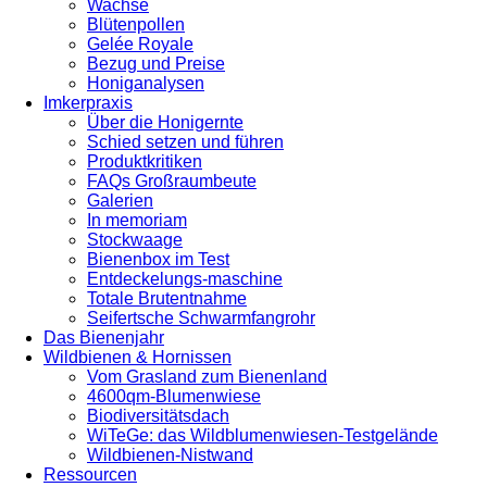
Wachse
Blütenpollen
Gelée Royale
Bezug und Preise
Honiganalysen
Imkerpraxis
Über die Honigernte
Schied setzen und führen
Produktkritiken
FAQs Großraumbeute
Galerien
In memoriam
Stockwaage
Bienenbox im Test
Entdeckelungs-maschine
Totale Brutentnahme
Seifertsche Schwarmfangrohr
Das Bienenjahr
Wildbienen & Hornissen
Vom Grasland zum Bienenland
4600qm-Blumenwiese
Biodiversitätsdach
WiTeGe: das Wildblumenwiesen-Testgelände
Wildbienen-Nistwand
Ressourcen