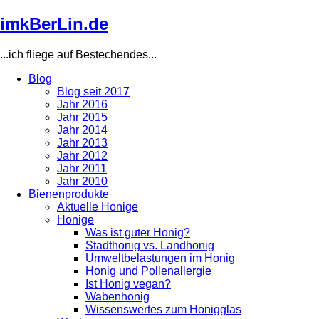
Direkt
imkBerLin.de
zum
Inhalt
...ich fliege auf Bestechendes...
Blog
Blog seit 2017
Main
Jahr 2016
navigation
Jahr 2015
Jahr 2014
Jahr 2013
Jahr 2012
Jahr 2011
Jahr 2010
Bienenprodukte
Aktuelle Honige
Honige
Was ist guter Honig?
Stadthonig vs. Landhonig
Umweltbelastungen im Honig
Honig und Pollenallergie
Ist Honig vegan?
Wabenhonig
Wissenswertes zum Honigglas