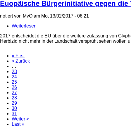
Euopäische Bürgerinitiative gegen di
notiert von
MvO
am
Mo, 13/02/2017 - 06:21
Weiterlesen
über
Euopäische
2017 entscheidet die EU über die weitere zulassung von Glypho
Bürgerinitiative
Herbizid nicht mehr in der Landschaft versprüht sehen wollen
gegen
die
Verlängerung
First
« First
der
page
Vorherige
< Zurück
Seitennummerierung
Glyphosat-
Seite
…
Zulassung
Page
23
Page
24
Page
25
Page
26
Page
27
Page
28
Page
29
Aktuelle
30
Seite
Page
31
Nächste
Weiter >
Seite
Last
Last »
page