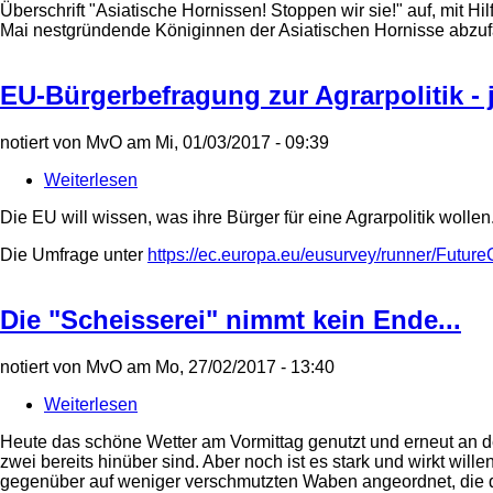
Überschrift "Asiatische Hornissen! Stoppen wir sie!" auf, mit 
in
Mai nestgründende Königinnen der Asiatischen Hornisse abzuf
Deutschland
zur
massenhaft
EU-Bürgerbefragung zur Agrarpolitik - 
rechtswidrigen
Jagd
auf
notiert von
MvO
am
Mi, 01/03/2017 - 09:39
die
Asiatische
Weiterlesen
über
Hornisse
EU-
auf!
Die EU will wissen, was ihre Bürger für eine Agrarpolitik woll
Bürgerbefragung
zur
Die Umfrage unter
https://ec.europa.eu/eusurvey/runner/Fut
Agrarpolitik
-
jetzt
Die "Scheisserei" nimmt kein Ende...
Mitmachen!!
Endet
am
notiert von
MvO
am
Mo, 27/02/2017 - 13:40
2.5.2017!
Weiterlesen
über
Die
Heute das schöne Wetter am Vormittag genutzt und erneut an d
"Scheisserei"
zwei bereits hinüber sind. Aber noch ist es stark und wirkt will
nimmt
gegenüber auf weniger verschmutzten Waben angeordnet, die d
kein