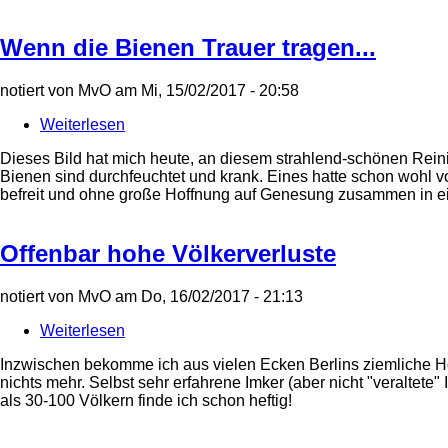
Ende...
Wenn die Bienen Trauer tragen...
notiert von
MvO
am
Mi, 15/02/2017 - 20:58
Weiterlesen
über
Wenn
Dieses Bild hat mich heute, an diesem strahlend-schönen Reini
die
Bienen sind durchfeuchtet und krank. Eines hatte schon wohl v
Bienen
befreit und ohne große Hoffnung auf Genesung zusammen in eine
Trauer
tragen...
Offenbar hohe Völkerverluste
notiert von
MvO
am
Do, 16/02/2017 - 21:13
Weiterlesen
über
Offenbar
Inzwischen bekomme ich aus vielen Ecken Berlins ziemliche Ho
hohe
nichts mehr. Selbst sehr erfahrene Imker (aber nicht "veraltet
Völkerverluste
als 30-100 Völkern finde ich schon heftig!