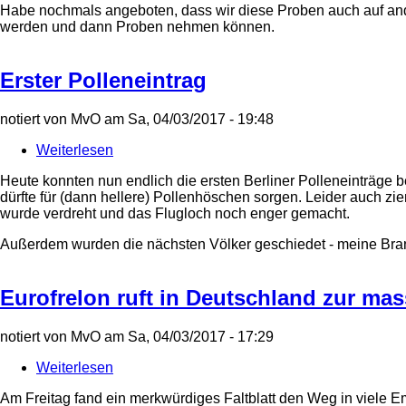
Habe nochmals angeboten, dass wir diese Proben auch auf an
immer
werden und dann Proben nehmen können.
unbefriedigend
Erster Polleneintrag
notiert von
MvO
am
Sa, 04/03/2017 - 19:48
Weiterlesen
über
Erster
Heute konnten nun endlich die ersten Berliner Polleneinträge
Polleneintrag
dürfte für (dann hellere) Pollenhöschen sorgen. Leider auch 
wurde verdreht und das Flugloch noch enger gemacht.
Außerdem wurden die nächsten Völker geschiedet - meine Bra
Eurofrelon ruft in Deutschland zur mas
notiert von
MvO
am
Sa, 04/03/2017 - 17:29
Weiterlesen
über
Eurofrelon
Am Freitag fand ein merkwürdiges Faltblatt den Weg in viele 
ruft