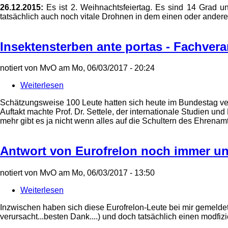
26.12.2015:
Es ist 2. Weihnachtsfeiertag. Es sind 14 Grad un
tatsächlich auch noch vitale Drohnen in dem einen oder anderen
Insektensterben ante portas - Fachver
notiert von
MvO
am
Mo, 06/03/2017 - 20:24
Weiterlesen
über
Insektensterben
Schätzungsweise 100 Leute hatten sich heute im Bundestag v
ante
Auftakt machte Prof. Dr. Settele, der internationale Studien u
portas
mehr gibt es ja nicht wenn alles auf die Schultern des Ehrenamt
-
Fachveranstaltung
der
Antwort von Eurofrelon noch immer un
Grünen
notiert von
MvO
am
Mo, 06/03/2017 - 13:50
Weiterlesen
über
Antwort
Inzwischen haben sich diese Eurofrelon-Leute bei mir gemeldet
von
verursacht...besten Dank....) und doch tatsächlich einen modfiz
Eurofrelon
noch