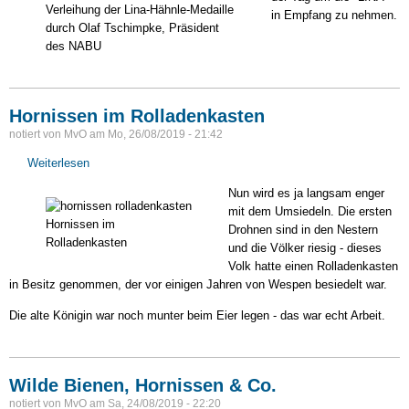
der
Verleihung der Lina-Hähnle-Medaille
in Empfang zu nehmen.
LINA
durch Olaf Tschimpke, Präsident
des NABU
Hornissen im Rolladenkasten
notiert von
MvO
am
Mo, 26/08/2019 - 21:42
Weiterlesen
über
Hornissen
Nun wird es ja langsam enger
im
mit dem Umsiedeln. Die ersten
Rolladenkasten
Hornissen im
Drohnen sind in den Nestern
Rolladenkasten
und die Völker riesig - dieses
Volk hatte einen Rolladenkasten
in Besitz genommen, der vor einigen Jahren von Wespen besiedelt war.
Die alte Königin war noch munter beim Eier legen - das war echt Arbeit.
Wilde Bienen, Hornissen & Co.
notiert von
MvO
am
Sa, 24/08/2019 - 22:20