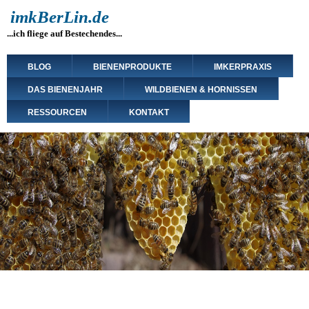
Direkt
imkBerLin.de
zum
...ich fliege auf Bestechendes...
Inhalt
Main
BLOG
BIENENPRODUKTE
IMKERPRAXIS
navigation
DAS BIENENJAHR
WILDBIENEN & HORNISSEN
RESSOURCEN
KONTAKT