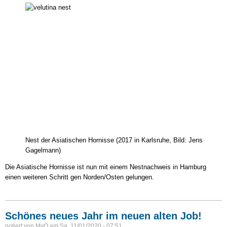
Hornisse
in
Hamburg
angekommen
Nest der Asiatischen Hornisse (2017 in Karlsruhe, Bild: Jens
Gagelmann)
Die Asiatische Hornisse ist nun mit einem Nestnachweis in Hamburg
einen weiteren Schritt gen Norden/Osten gelungen.
Schönes neues Jahr im neuen alten Job!
notiert von
MvO
am
Sa, 11/01/2020 - 07:51