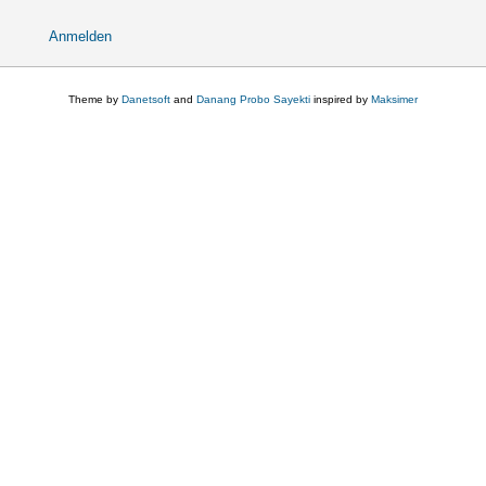
Anmelden
User
account
menu
Theme by
Danetsoft
and
Danang Probo Sayekti
inspired by
Maksimer