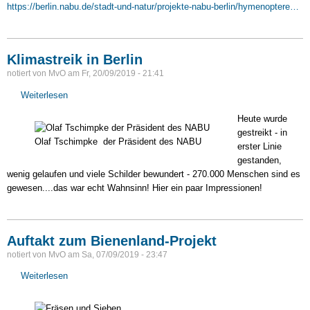
https://berlin.nabu.de/stadt-und-natur/projekte-nabu-berlin/hymenoptere…
Klimastreik in Berlin
notiert von
MvO
am
Fr, 20/09/2019 - 21:41
Weiterlesen
über
Klimastreik
Heute wurde
in
gestreikt - in
Berlin
Olaf Tschimpke der Präsident des NABU
erster Linie
gestanden,
wenig gelaufen und viele Schilder bewundert - 270.000 Menschen sind es
gewesen....das war echt Wahnsinn! Hier ein paar Impressionen!
Auftakt zum Bienenland-Projekt
notiert von
MvO
am
Sa, 07/09/2019 - 23:47
Weiterlesen
über
Auftakt
zum