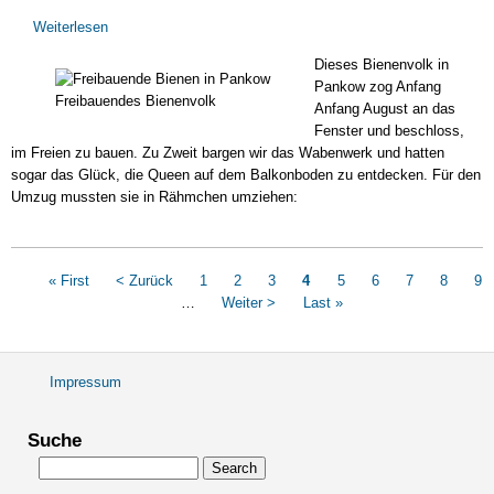
Weiterlesen
über
Wilde
Dieses Bienenvolk in
Bienen,
Pankow zog Anfang
Hornissen
Freibauendes Bienenvolk
Anfang August an das
&
Fenster und beschloss,
Co.
im Freien zu bauen. Zu Zweit bargen wir das Wabenwerk und hatten
sogar das Glück, die Queen auf dem Balkonboden zu entdecken. Für den
Umzug mussten sie in Rähmchen umziehen:
Seitennummerierung
First
« First
Vorherige
< Zurück
Page
1
Page
2
Page
3
Aktuelle
4
Page
5
Page
6
Page
7
Page
8
Pa
9
page
Seite
…
Nächste
Weiter >
Seite
Last
Last »
Seite
page
Impressum
Fußbereichsmenü
Suche
Search