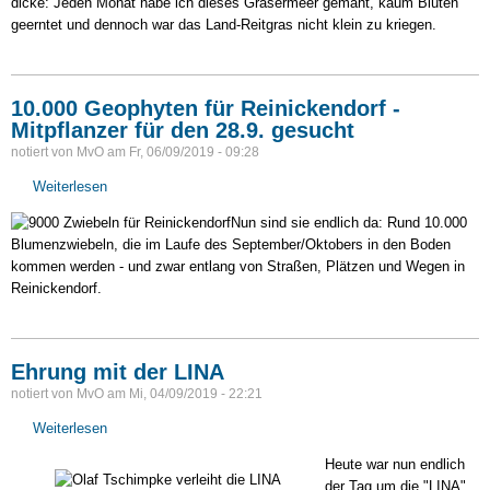
dicke: Jeden Monat habe ich dieses Gräsermeer gemäht, kaum Blüten
geerntet und dennoch war das Land-Reitgras nicht klein zu kriegen.
10.000 Geophyten für Reinickendorf -
Mitpflanzer für den 28.9. gesucht
notiert von
MvO
am
Fr, 06/09/2019 - 09:28
Weiterlesen
über
10.000
Nun sind sie endlich da: Rund 10.000
Geophyten
Blumenzwiebeln, die im Laufe des September/Oktobers in den Boden
für
kommen werden - und zwar entlang von Straßen, Plätzen und Wegen in
Reinickendorf
Reinickendorf.
-
Mitpflanzer
für
den
Ehrung mit der LINA
28.9.
notiert von
MvO
am
Mi, 04/09/2019 - 22:21
gesucht
Weiterlesen
über
Ehrung
Heute war nun endlich
mit
der Tag um die "LINA"