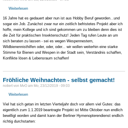
Weiterlesen
über
Schönes
16 Jahre hat es gedauert aber nun ist aus Hobby Beruf geworden...und
neues
sogar ein Job. Zunächst zwar nur ein zeitlich befristetes Projekt aber ich
Jahr
hoffe, mein Kollege und ich sind gekommen um zu bleiben denn dies ist
im
die Zeit für praktischen Insektenschutz! Jeden Tag rufen Leute an um
neuen
sich beraten zu lassen - sei es wegen Wespennestern,
alten
Wildbienennisthilfen oder, oder, oder... wir wollen weiterhin eine starke
Job!
Stimme für Bienen und Wespen in der Stadt sein, Verständnis schaffen,
Konflikte lösen & Lebensraum schaffen!
Fröhliche Weihnachten - selbst gemacht!
notiert von
MvO
am
Mo, 23/12/2019 - 09:03
Weiterlesen
über
Fröhliche
Viel hat sich getan im letzten Vierteljahr doch vor allem viel Gutes: das
Weihnachten
eigentlich zum 1.1.2019 beantragte Projekt ist Mitte Oktober nun endlich
-
bewilligt worden und damit kann der Berliner Hymenopterendienst endlich
selbst
richtig durchstarten:
gemacht!