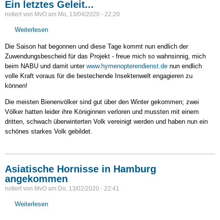
Ein letztes Geleit...
notiert von
MvO
am
Mo, 13/04/2020 - 22:20
Weiterlesen
über
Ein
Die Saison hat begonnen und diese Tage kommt nun endlich der
letztes
Zuwendungsbescheid für das Projekt - freue mich so wahnsinnig, mich
Geleit...
beim NABU und damit unter
www.hymenopterendienst.de
nun endlich
volle Kraft voraus für die bestechende Insektenwelt engagieren zu
können!
Die meisten Bienenvölker sind gut über den Winter gekommen; zwei
Völker hatten leider ihre Königinnen verloren und mussten mit einem
dritten, schwach überwinterten Volk vereinigt werden und haben nun ein
schönes starkes Volk gebildet.
Asiatische Hornisse in Hamburg
angekommen
notiert von
MvO
am
Do, 13/02/2020 - 22:41
Weiterlesen
über
Asiatische