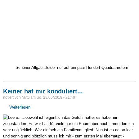
Schöner Allgäu...leider nur auf ein paar Hundert Quadratmetern
Keiner hat mir konduliert...
notiert von
MvO
am
So, 23/06/2019 - 21:40
Weiterlesen
über
Keiner
...obwohl ich eigentlich das Gefühl hatte, es habe mir
hat
zugestanden. Es war halt für viele nur ein Baum aber noch immer bin ich
mir
sehr unglücklich. War einfach ein Familienmitglied. Nun ist es da so leer
konduliert...
und sonnig und plötzlich muss ich mir - zum ersten Mal überhaupt -