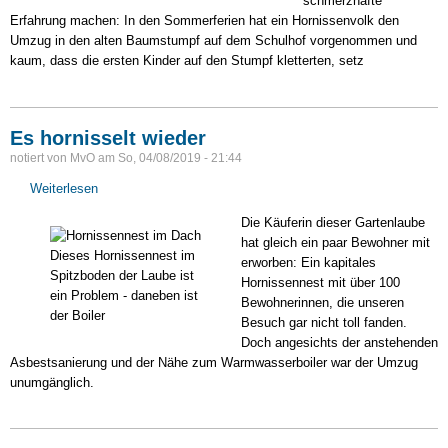
schmerzhafte
Erfahrung machen: In den Sommerferien hat ein Hornissenvolk den
Umzug in den alten Baumstumpf auf dem Schulhof vorgenommen und
kaum, dass die ersten Kinder auf den Stumpf kletterten, setz
Es hornisselt wieder
notiert von
MvO
am
So, 04/08/2019 - 21:44
Weiterlesen
über
Es
Die Käuferin dieser Gartenlaube
hornisselt
hat gleich ein paar Bewohner mit
wieder
Dieses Hornissennest im
erworben: Ein kapitales
Spitzboden der Laube ist
Hornissennest mit über 100
ein Problem - daneben ist
Bewohnerinnen, die unseren
der Boiler
Besuch gar nicht toll fanden.
Doch angesichts der anstehenden
Asbestsanierung und der Nähe zum Warmwasserboiler war der Umzug
unumgänglich.