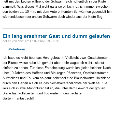
nett mit den Leuten während der Schwarm sich hoffentlich in der Kiste
sammelt. Was dieses Mal nicht ganz so einfach, da ich immer zwischen
den beiden ca. 10 min. mit dem Auto entfernten Schwärmen gependelt bin
währenddessen der andere Schwarm doch wieder aus der Kiste flog.
Ein lang ersehnter Gast und dumm gelaufen
notiert von
MvO
am
Fr, 07/06/2019 - 21:40
Weiterlesen
über
Ein
Ich habe es nicht über das Herz gebracht. Vielleicht zwei Quadratmeter
lang
der Blumenwiese habe ich gemäht aber mehr wagte ich nicht...sie ist
ersehnter
einfach zu schön. Für diese Entscheidung wurde ich gleich belohnt: Nach
Gast
über 10 Jahren des Hoffens und Blauregen-Pflanzens, Obstholzstämme-
und
Aufstellens und Co. kam so ganz nebenbei eine Blauschwarze Holzbiene
dumm
durch den Garten als ob es das Selbstverständlichste der Welt sei. Sie
gelaufen
ließ sich in zwei Mohnblüten fallen, die unter dem Gewicht der großen
Biene fast kollabierten, und flog weiter in den nächsten
Garten...fantastisch!!