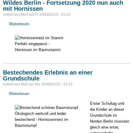
Wildes Berlin - Fortsetzung 2020 nun auch
mit Hornissen
notiert von
MvO
am
Fr, 09/08/2019 - 21:33
Weiterlesen
über
Wildes
Berlin
-
Perfekt eingepasst -
Fortsetzung
Hornissen im Baumstamm
2020
nun
auch
mit
Bestechendes Erlebnis an einer
Hornissen
Grundschule
notiert von
MvO
am
Mo, 05/08/2019 - 15:33
Weiterlesen
über
Bestechendes
Erster Schultag und
Erlebnis
die Kinder an dieser
an
Ökologisch wertvoll und leider
Grundschule im
einer
bestechend - Hornissennest im
Norden Berlin mussten
Grundschule
Baumstumpf
gleich eine erste,