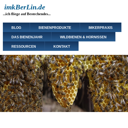
Direkt
imkBerLin.de
zum
...ich fliege auf Bestechendes...
Inhalt
Main
BLOG
BIENENPRODUKTE
IMKERPRAXIS
navigation
DAS BIENENJAHR
WILDBIENEN & HORNISSEN
RESSOURCEN
KONTAKT