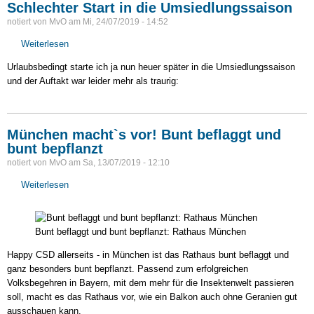
Schlechter Start in die Umsiedlungssaison
notiert von
MvO
am
Mi, 24/07/2019 - 14:52
Weiterlesen
über
Schlechter
Urlaubsbedingt starte ich ja nun heuer später in die Umsiedlungssaison
Start
und der Auftakt war leider mehr als traurig:
in
die
Umsiedlungssaison
München macht`s vor! Bunt beflaggt und
bunt bepflanzt
notiert von
MvO
am
Sa, 13/07/2019 - 12:10
Weiterlesen
über
München
macht`s
vor!
Bunt beflaggt und bunt bepflanzt: Rathaus München
Bunt
beflaggt
Happy CSD allerseits - in München ist das Rathaus bunt beflaggt und
und
ganz besonders bunt bepflanzt. Passend zum erfolgreichen
bunt
Volksbegehren in Bayern, mit dem mehr für die Insektenwelt passieren
bepflanzt
soll, macht es das Rathaus vor, wie ein Balkon auch ohne Geranien gut
ausschauen kann.