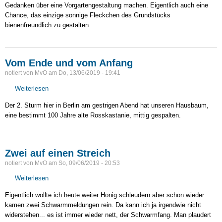
Gedanken über eine Vorgartengestaltung machen. Eigentlich auch eine
Chance, das einzige sonnige Fleckchen des Grundstücks
bienenfreundlich zu gestalten.
Vom Ende und vom Anfang
notiert von
MvO
am
Do, 13/06/2019 - 19:41
Weiterlesen
über
Vom
Der 2. Sturm hier in Berlin am gestrigen Abend hat unseren Hausbaum,
Ende
eine bestimmt 100 Jahre alte Rosskastanie, mittig gespalten.
und
vom
Anfang
Zwei auf einen Streich
notiert von
MvO
am
So, 09/06/2019 - 20:53
Weiterlesen
über
Zwei
Eigentlich wollte ich heute weiter Honig schleudern aber schon wieder
auf
kamen zwei Schwarmmeldungen rein. Da kann ich ja irgendwie nicht
einen
widerstehen... es ist immer wieder nett, der Schwarmfang. Man plaudert
Streich