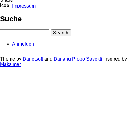
Impressum
Fußbereichsmenü
Suche
Search
Anmelden
User
account
Theme by
Danetsoft
and
Danang Probo Sayekti
inspired by
Maksimer
menu