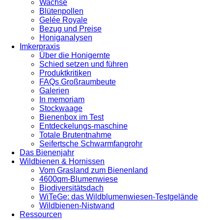
Wachse
Blütenpollen
Gelée Royale
Bezug und Preise
Honiganalysen
Imkerpraxis
Über die Honigernte
Schied setzen und führen
Produktkritiken
FAQs Großraumbeute
Galerien
In memoriam
Stockwaage
Bienenbox im Test
Entdeckelungs-maschine
Totale Brutentnahme
Seifertsche Schwarmfangrohr
Das Bienenjahr
Wildbienen & Hornissen
Vom Grasland zum Bienenland
4600qm-Blumenwiese
Biodiversitätsdach
WiTeGe: das Wildblumenwiesen-Testgelände
Wildbienen-Nistwand
Ressourcen