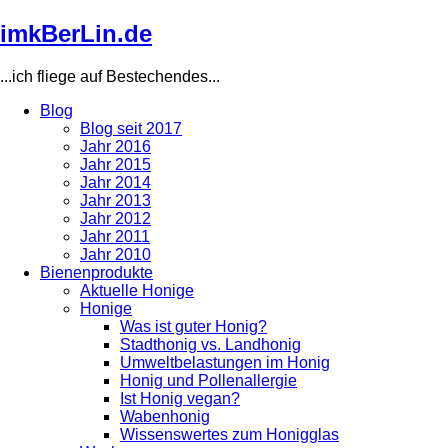
Direkt
imkBerLin.de
zum
Inhalt
...ich fliege auf Bestechendes...
Blog
Blog seit 2017
Main
Jahr 2016
navigation
Jahr 2015
Jahr 2014
Jahr 2013
Jahr 2012
Jahr 2011
Jahr 2010
Bienenprodukte
Aktuelle Honige
Honige
Was ist guter Honig?
Stadthonig vs. Landhonig
Umweltbelastungen im Honig
Honig und Pollenallergie
Ist Honig vegan?
Wabenhonig
Wissenswertes zum Honigglas