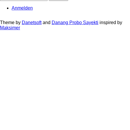
Anmelden
User
account
Theme by
Danetsoft
and
Danang Probo Sayekti
inspired by
Maksimer
menu