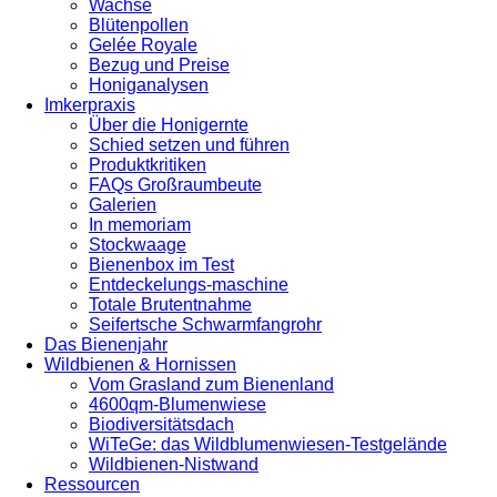
Wachse
Blütenpollen
Gelée Royale
Bezug und Preise
Honiganalysen
Imkerpraxis
Über die Honigernte
Schied setzen und führen
Produktkritiken
FAQs Großraumbeute
Galerien
In memoriam
Stockwaage
Bienenbox im Test
Entdeckelungs-maschine
Totale Brutentnahme
Seifertsche Schwarmfangrohr
Das Bienenjahr
Wildbienen & Hornissen
Vom Grasland zum Bienenland
4600qm-Blumenwiese
Biodiversitätsdach
WiTeGe: das Wildblumenwiesen-Testgelände
Wildbienen-Nistwand
Ressourcen