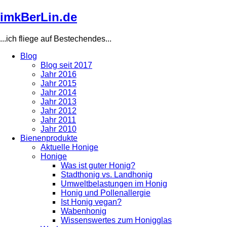
Direkt
imkBerLin.de
zum
Inhalt
...ich fliege auf Bestechendes...
Blog
Blog seit 2017
Main
Jahr 2016
navigation
Jahr 2015
Jahr 2014
Jahr 2013
Jahr 2012
Jahr 2011
Jahr 2010
Bienenprodukte
Aktuelle Honige
Honige
Was ist guter Honig?
Stadthonig vs. Landhonig
Umweltbelastungen im Honig
Honig und Pollenallergie
Ist Honig vegan?
Wabenhonig
Wissenswertes zum Honigglas