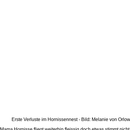
Erste Verluste im Hornissennest - Bild: Melanie von Orlo
Mama Hornisse fliegt weiterhin fleissig doch etwas stimmt nicht