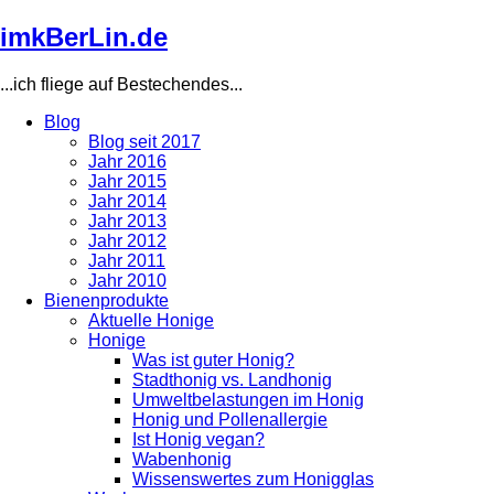
Direkt
imkBerLin.de
zum
Inhalt
...ich fliege auf Bestechendes...
Blog
Blog seit 2017
Main
Jahr 2016
navigation
Jahr 2015
Jahr 2014
Jahr 2013
Jahr 2012
Jahr 2011
Jahr 2010
Bienenprodukte
Aktuelle Honige
Honige
Was ist guter Honig?
Stadthonig vs. Landhonig
Umweltbelastungen im Honig
Honig und Pollenallergie
Ist Honig vegan?
Wabenhonig
Wissenswertes zum Honigglas