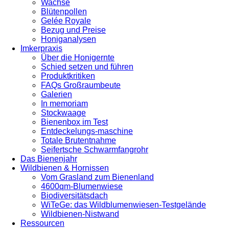
Wachse
Blütenpollen
Gelée Royale
Bezug und Preise
Honiganalysen
Imkerpraxis
Über die Honigernte
Schied setzen und führen
Produktkritiken
FAQs Großraumbeute
Galerien
In memoriam
Stockwaage
Bienenbox im Test
Entdeckelungs-maschine
Totale Brutentnahme
Seifertsche Schwarmfangrohr
Das Bienenjahr
Wildbienen & Hornissen
Vom Grasland zum Bienenland
4600qm-Blumenwiese
Biodiversitätsdach
WiTeGe: das Wildblumenwiesen-Testgelände
Wildbienen-Nistwand
Ressourcen