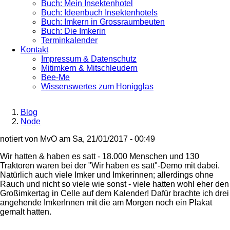
Buch: Mein Insektenhotel
Buch: Ideenbuch Insektenhotels
Buch: Imkern in Grossraumbeuten
Buch: Die Imkerin
Terminkalender
Kontakt
Impressum & Datenschutz
Mitimkern & Mitschleudern
Bee-Me
Wissenswertes zum Honigglas
Blog
Node
Breadcrumb
notiert von
MvO
am
Sa, 21/01/2017 - 00:49
Wir hatten & haben es satt - 18.000 Menschen und 130
Traktoren waren bei der "Wir haben es satt"-Demo mit dabei.
Natürlich auch viele Imker und Imkerinnen; allerdings ohne
Rauch und nicht so viele wie sonst - viele hatten wohl eher den
Großimkertag in Celle auf dem Kalender! Dafür brachte ich drei
angehende ImkerInnen mit die am Morgen noch ein Plakat
gemalt hatten.