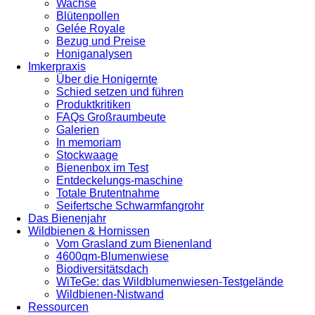
Wachse
Blütenpollen
Gelée Royale
Bezug und Preise
Honiganalysen
Imkerpraxis
Über die Honigernte
Schied setzen und führen
Produktkritiken
FAQs Großraumbeute
Galerien
In memoriam
Stockwaage
Bienenbox im Test
Entdeckelungs-maschine
Totale Brutentnahme
Seifertsche Schwarmfangrohr
Das Bienenjahr
Wildbienen & Hornissen
Vom Grasland zum Bienenland
4600qm-Blumenwiese
Biodiversitätsdach
WiTeGe: das Wildblumenwiesen-Testgelände
Wildbienen-Nistwand
Ressourcen