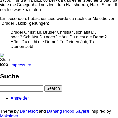
17. Juni und am BMEL vorbei - da gab es entspechend Stau da
viele die Gelegenheit nutzten, dem Hausherren, Herrn Schmidt
noch etwas zuzurufen.
Ein besonders hübsches Lied wurde da nach der Melodie von
"Bruder Jakob" gesungen:
Bruder Christian, Bruder Christian, schläfst Du
noch? Schläfst Du noch? Hörst Du nicht die Demo?
Hörst Du nicht die Demo? Tu Deinen Job, Tu
Deinen Job!
Impressum
Fußbereichsmenü
Suche
Search
Anmelden
User
account
Theme by
Danetsoft
and
Danang Probo Sayekti
inspired by
Maksimer