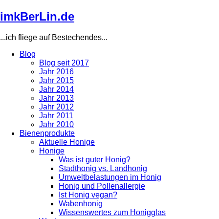
Direkt
imkBerLin.de
zum
Inhalt
...ich fliege auf Bestechendes...
Blog
Blog seit 2017
Main
Jahr 2016
navigation
Jahr 2015
Jahr 2014
Jahr 2013
Jahr 2012
Jahr 2011
Jahr 2010
Bienenprodukte
Aktuelle Honige
Honige
Was ist guter Honig?
Stadthonig vs. Landhonig
Umweltbelastungen im Honig
Honig und Pollenallergie
Ist Honig vegan?
Wabenhonig
Wissenswertes zum Honigglas