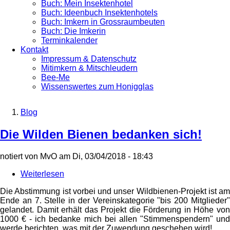
Buch: Mein Insektenhotel
Buch: Ideenbuch Insektenhotels
Buch: Imkern in Grossraumbeuten
Buch: Die Imkerin
Terminkalender
Kontakt
Impressum & Datenschutz
Mitimkern & Mitschleudern
Bee-Me
Wissenswertes zum Honigglas
Blog
Breadcrumb
Die Wilden Bienen bedanken sich!
notiert von
MvO
am
Di, 03/04/2018 - 18:43
Weiterlesen
über
Die
Die Abstimmung ist vorbei und unser Wildbienen-Projekt ist am
Wilden
Ende an 7. Stelle in der Vereinskategorie "bis 200 Mitglieder"
Bienen
gelandet. Damit erhält das Projekt die Förderung in Höhe von
bedanken
1000 € - ich bedanke mich bei allen "Stimmenspendern" und
sich!
werde berichten, was mit der Zuwendung geschehen wird!