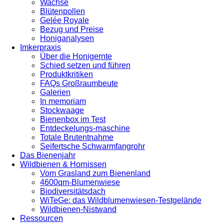
Wachse
Blütenpollen
Gelée Royale
Bezug und Preise
Honiganalysen
Imkerpraxis
Über die Honigernte
Schied setzen und führen
Produktkritiken
FAQs Großraumbeute
Galerien
In memoriam
Stockwaage
Bienenbox im Test
Entdeckelungs-maschine
Totale Brutentnahme
Seifertsche Schwarmfangrohr
Das Bienenjahr
Wildbienen & Hornissen
Vom Grasland zum Bienenland
4600qm-Blumenwiese
Biodiversitätsdach
WiTeGe: das Wildblumenwiesen-Testgelände
Wildbienen-Nistwand
Ressourcen