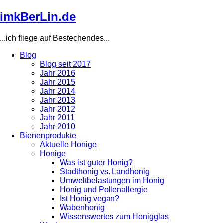
Direkt
imkBerLin.de
zum
Inhalt
...ich fliege auf Bestechendes...
Blog
Blog seit 2017
Main
Jahr 2016
navigation
Jahr 2015
Jahr 2014
Jahr 2013
Jahr 2012
Jahr 2011
Jahr 2010
Bienenprodukte
Aktuelle Honige
Honige
Was ist guter Honig?
Stadthonig vs. Landhonig
Umweltbelastungen im Honig
Honig und Pollenallergie
Ist Honig vegan?
Wabenhonig
Wissenswertes zum Honigglas