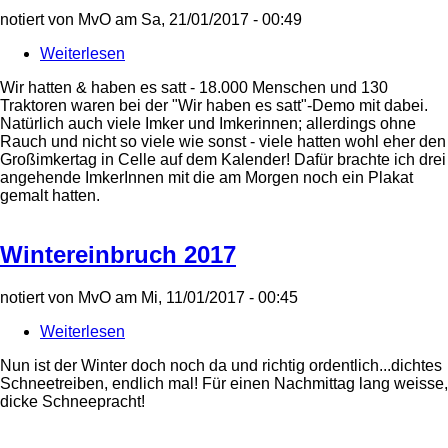
notiert von
MvO
am
Sa, 21/01/2017 - 00:49
Weiterlesen
über
Wir
Wir hatten & haben es satt - 18.000 Menschen und 130
haben
Traktoren waren bei der "Wir haben es satt"-Demo mit dabei.
es
Natürlich auch viele Imker und Imkerinnen; allerdings ohne
satt
Rauch und nicht so viele wie sonst - viele hatten wohl eher den
2017
Großimkertag in Celle auf dem Kalender! Dafür brachte ich drei
angehende ImkerInnen mit die am Morgen noch ein Plakat
gemalt hatten.
Wintereinbruch 2017
notiert von
MvO
am
Mi, 11/01/2017 - 00:45
Weiterlesen
über
Wintereinbruch
Nun ist der Winter doch noch da und richtig ordentlich...dichtes
2017
Schneetreiben, endlich mal! Für einen Nachmittag lang weisse,
dicke Schneepracht!