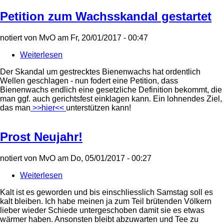
Petition zum Wachsskandal gestartet
notiert von
MvO
am
Fr, 20/01/2017 - 00:47
Weiterlesen
über
Petition
Der Skandal um gestrecktes Bienenwachs hat ordentlich
zum
Wellen geschlagen - nun fodert eine Petition, dass
Wachsskandal
Bienenwachs endlich eine gesetzliche Definition bekommt, die
gestartet
man ggf. auch gerichtsfest einklagen kann. Ein lohnendes Ziel,
das man
>>hier<<
unterstützen kann!
Prost Neujahr!
notiert von
MvO
am
Do, 05/01/2017 - 00:27
Weiterlesen
über
Prost
Kalt ist es geworden und bis einschliesslich Samstag soll es
Neujahr!
kalt bleiben. Ich habe meinen ja zum Teil brütenden Völkern
lieber wieder Schiede untergeschoben damit sie es etwas
wärmer haben. Ansonsten bleibt abzuwarten und Tee zu