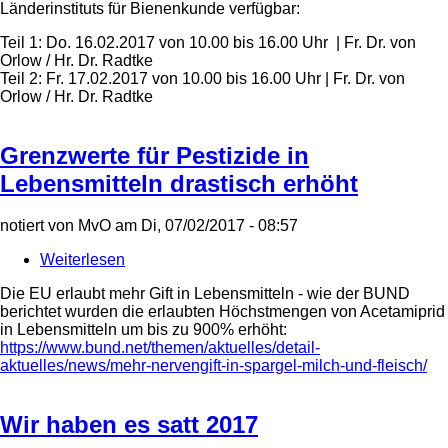
Länderinstituts für Bienenkunde verfügbar:
Hummeln
umsiedeln
Teil 1: Do. 16.02.2017 von 10.00 bis 16.00 Uhr | Fr. Dr. von
-
Orlow / Hr. Dr. Radtke
Lehrgang
Teil 2: Fr. 17.02.2017 von 10.00 bis 16.00 Uhr | Fr. Dr. von
hat
Orlow / Hr. Dr. Radtke
noch
Plätze
frei!
Grenzwerte für Pestizide in
Lebensmitteln drastisch erhöht
notiert von
MvO
am
Di, 07/02/2017 - 08:57
Weiterlesen
über
Grenzwerte
Die EU erlaubt mehr Gift in Lebensmitteln - wie der BUND
für
berichtet wurden die erlaubten Höchstmengen von Acetamiprid
Pestizide
in Lebensmitteln um bis zu 900% erhöht:
in
https://www.bund.net/themen/aktuelles/detail-
Lebensmitteln
aktuelles/news/mehr-nervengift-in-spargel-milch-und-fleisch/
drastisch
erhöht
Wir haben es satt 2017