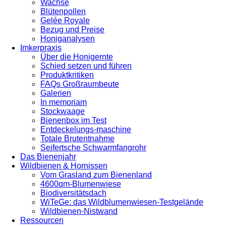
Wachse
Blütenpollen
Gelée Royale
Bezug und Preise
Honiganalysen
Imkerpraxis
Über die Honigernte
Schied setzen und führen
Produktkritiken
FAQs Großraumbeute
Galerien
In memoriam
Stockwaage
Bienenbox im Test
Entdeckelungs-maschine
Totale Brutentnahme
Seifertsche Schwarmfangrohr
Das Bienenjahr
Wildbienen & Hornissen
Vom Grasland zum Bienenland
4600qm-Blumenwiese
Biodiversitätsdach
WiTeGe: das Wildblumenwiesen-Testgelände
Wildbienen-Nistwand
Ressourcen