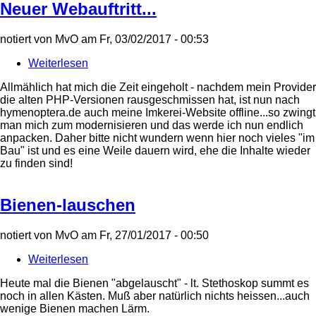
Neuer Webauftritt...
notiert von
MvO
am
Fr, 03/02/2017 - 00:53
Weiterlesen
über
Neuer
Allmählich hat mich die Zeit eingeholt - nachdem mein Provider
Webauftritt...
die alten PHP-Versionen rausgeschmissen hat, ist nun nach
hymenoptera.de auch meine Imkerei-Website offline...so zwingt
man mich zum modernisieren und das werde ich nun endlich
anpacken. Daher bitte nicht wundern wenn hier noch vieles "im
Bau" ist und es eine Weile dauern wird, ehe die Inhalte wieder
zu finden sind!
Bienen-lauschen
notiert von
MvO
am
Fr, 27/01/2017 - 00:50
Weiterlesen
über
Bienen-
Heute mal die Bienen "abgelauscht" - lt. Stethoskop summt es
lauschen
noch in allen Kästen. Muß aber natürlich nichts heissen...auch
wenige Bienen machen Lärm.