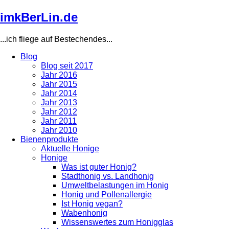
Direkt
imkBerLin.de
zum
Inhalt
...ich fliege auf Bestechendes...
Blog
Blog seit 2017
Main
Jahr 2016
navigation
Jahr 2015
Jahr 2014
Jahr 2013
Jahr 2012
Jahr 2011
Jahr 2010
Bienenprodukte
Aktuelle Honige
Honige
Was ist guter Honig?
Stadthonig vs. Landhonig
Umweltbelastungen im Honig
Honig und Pollenallergie
Ist Honig vegan?
Wabenhonig
Wissenswertes zum Honigglas